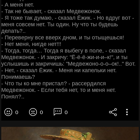
- А меня нет.
- Так не бывает, - сказал Медвежонок.
- Я тоже так думаю, - сказал Ёжик. - Но вдруг вот -
меня совсем нет. Ты один. Ну что ты будешь
делать?..
- Переверну все вверх дном, и ты отыщешься!
- Нет меня, нигде нет!!!
- Тогда, тогда… Тогда я выбегу в поле, - сказал
Медвежонок. - И закричу: "Ё-ё-ё-жи-и-и–к!", и ты
услышишь и закричишь: "Медвежоно-о-о–ок!.." Вот.
- Нет, - сказал Ёжик. - Меня ни капельки нет.
Понимаешь?
- Что ты ко мне пристал? - рассердился
Медвежонок. - Если тебя нет, то и меня нет.
Понял?..
0
0
0