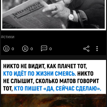
#стихи
0
0
0