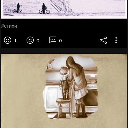
#стихи
1
0
0