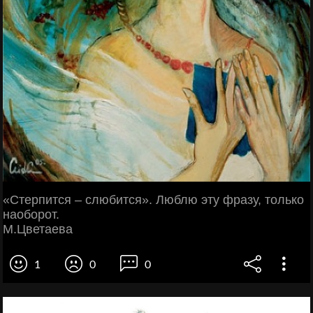
«Стерпится – слюбится». Люблю эту фразу, только
наоборот.
М.Цветаева
1
0
0