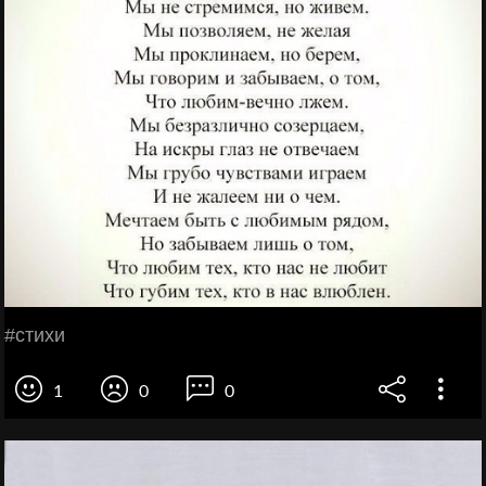
#стихи
1
0
0