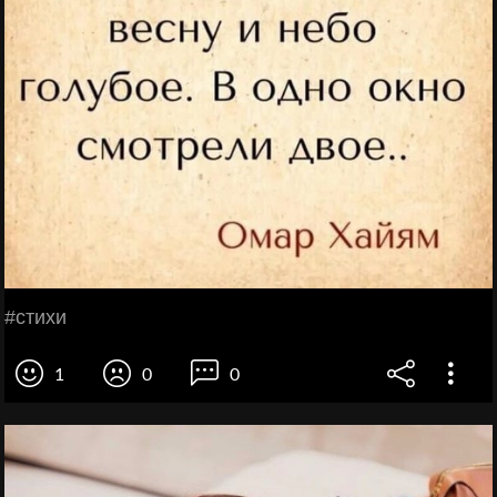
#стихи
1
0
0