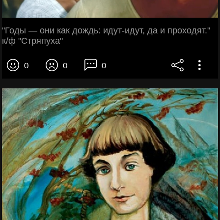
"Годы — они как дождь: идут-идут, да и проходят."
к/ф "Стряпуха"
0
0
0