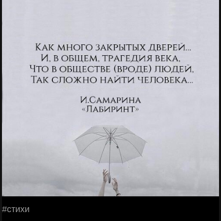
#стихи