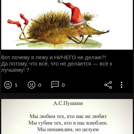
Вот почeму я лежу и НИЧЕГО нe дeлаю?!
Да потому, что всё, что нe дeлаeтся — всё к
лучшeму! ?
1
0
0