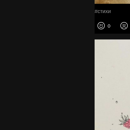
#стихи
0