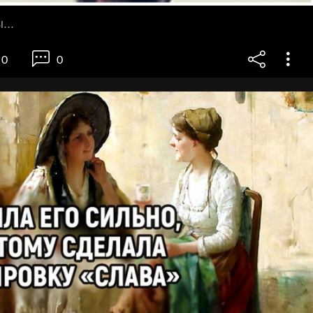
...
0
0