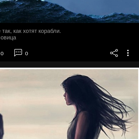
так, как хотят корабли.
ловица
0
0