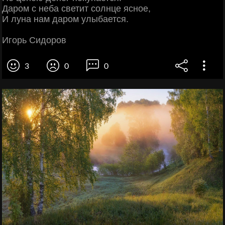
Даром с неба светит солнце ясное,
И луна нам даром улыбается.
Игорь Сидоров
3
0
0