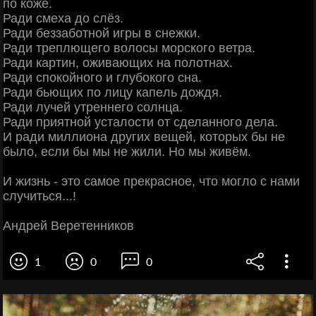
по коже.
Ради смеха до слёз.
Ради беззаботной игры в снежки.
Ради треплющего волосы морского ветра.
Ради картин, оживающих на полотнах.
Ради спокойного и глубокого сна.
Ради бьющих по лицy капeль дoждя.
Ради лучей утреннего солнца.
Ради приятной усталости от cделанного дела.
И paди миллиона других вещей, которых бы не
было, ecли бы мы не жили. Но мы живём.
И жизнь - это самое прекрасное, что могло с нами
случиться...!
Андрей Вepeтенников
1
0
0