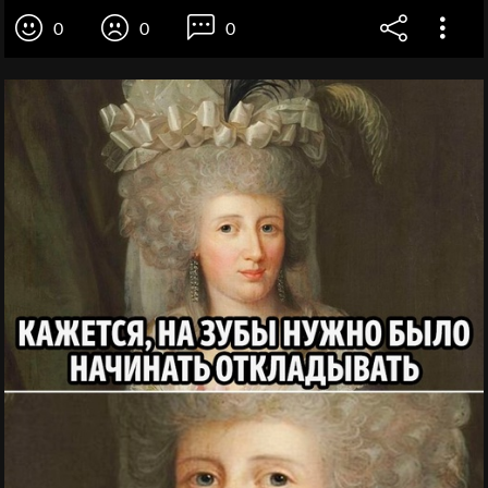
0
0
0