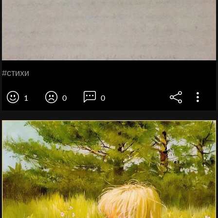
#стихи
1
0
0