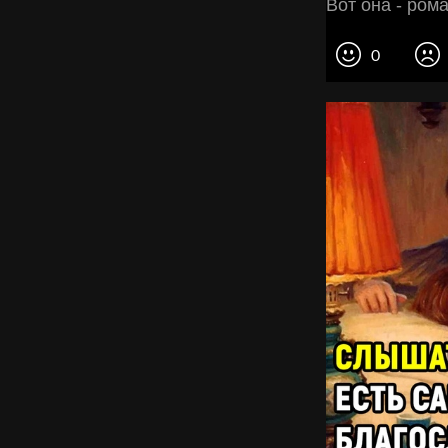
Вот она - ром
0