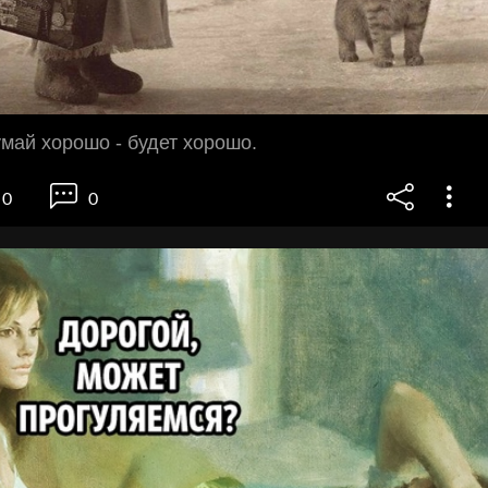
умай хорошо - будет хорошо.
0
0