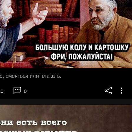
ю, смеяться или плакать.
0
0