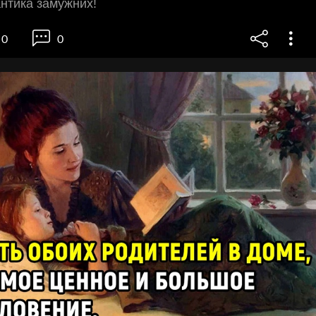
антика замужних!
0
0