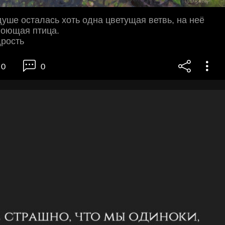
душе осталась хоть одна цветущая ветвь, на неё
поющая птица.
дрость
0
0