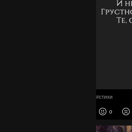
#стихи
0