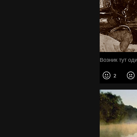
Возник тут од
2