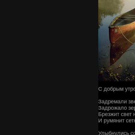
С добрым утр
Задремали зв
Задрожало зер
Брезжит свет 
И румянит сет
Улыбнулись с