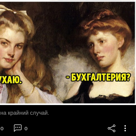
 на крайний случай.
0
0