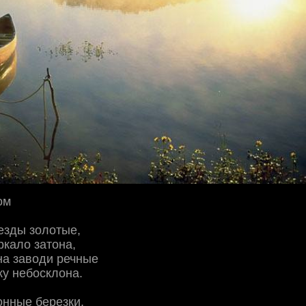
ом
езды золотые,
кало затона,
на заводи речные
ку небосклона.
онные березки,