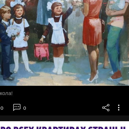
кола!
0
0