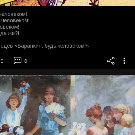
человеком!
 человеком!
овеком!
гда же?!
едев «Баранкин, будь человеком!»
0
0