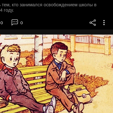
 тем, кто занимался освобождением школы в
4 году.
0
0