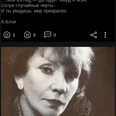
...Твой взгляд — да будет тверд и ясен.
Сотри случайные черты -
И ты увидишь: мир прекрасен.
А.Блок
1
0
0