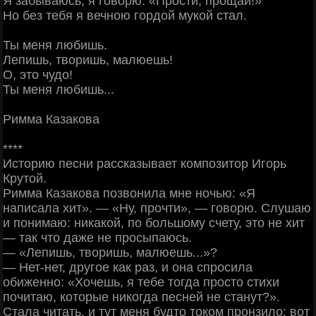
Я забываюсь, я говорю: «Прости, прощай!»
Но без тебя я вечною гордой мукой стал.
Ты меня любишь.
Лепишь, творишь, малюешь!
О, это чудо!
Ты меня любишь...
Римма Казакова
****
Историю песни рассказывает композитор Игорь
Крутой.
Римма Казакова позвонила мне ночью: «Я
написала хит». — «Ну, прочти», — говорю. Слушаю
и понимаю: никакой, по большому счету, это не хит
— так что даже не просыпаюсь.
— «Лепишь, творишь, малюешь...»?
— Нет-нет, другое как раз, и она спросила
обиженно: «Хочешь, я тебе тогда просто стихи
почитаю, которые никогда песней не станут?».
Стала читать, и тут меня будто током пронзило: вот