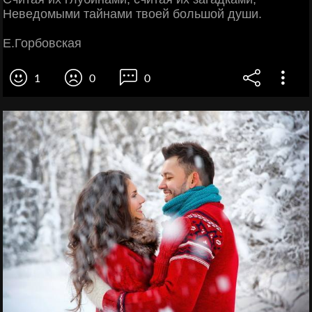
Неведомыми тайнами твоей большой души.
Е.Горбовская
1
0
0