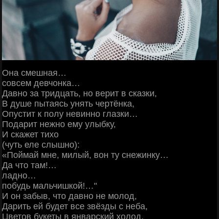
Она смешная…
совсем девчонка…
Давно за тридцать, но верит в сказки,
В душе пытаясь унять чертёнка,
Опустит к полу невинно глазки…
Подарит нежно ему улыбку,
И скажет тихо
(чуть еле слышно):
«Поймай мне, милый, вон ту снежинку…
Да что там!…
ладно…
побудь мальчишкой!…"
И он забыв, что давно не молод,
Дарить ей будет все звёзды с неба,
Цветов букеты в январский холод,