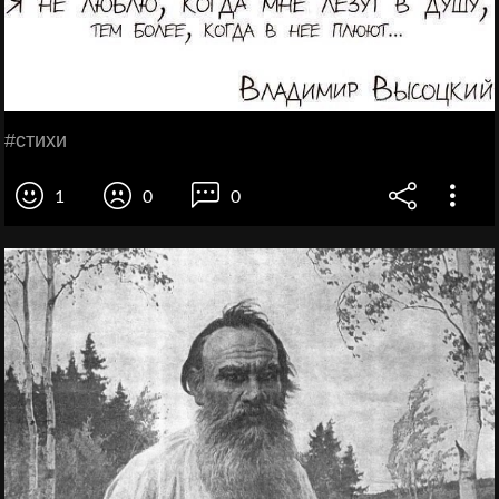
#стихи
1
0
0