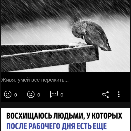
Живя, умей всё пережить...
0
0
0