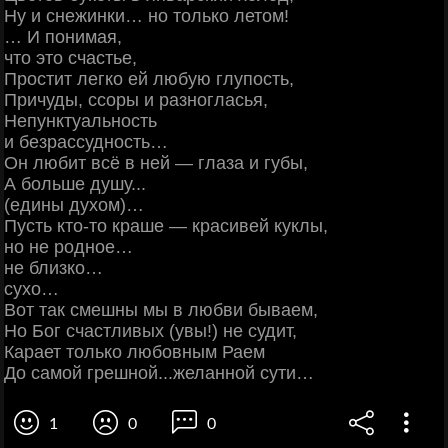
Ну и снежинки… но только летом!
… И понимая,
что это счастье,
Простит легко ей любую глупость,
Причуды, ссоры и разногласья,
Непунктуальность
и безрассудность…
Он любит всё в ней — глаза и губы,
А больше душу...
(едины духом)…
Пусть кто-то краше — красивей куклы,
но не родное…
не близко…
сухо…
Вот так смешны мы в любви бываем,
Но Бог счастливых (увы!) не судит,
Карает только любовным Раем
До самой грешной...желанной сути…
1
0
0