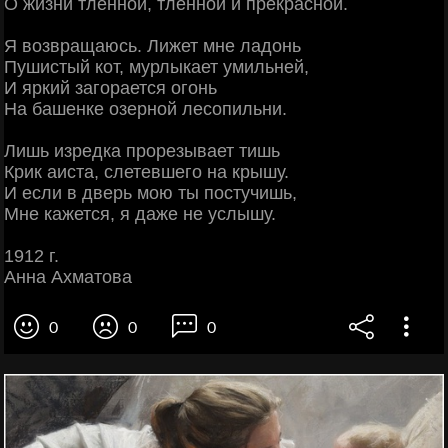
О жизни тленной, тленной и прекрасной.
Я возвращаюсь. Лижет мне ладонь
Пушистый кот, мурлыкает умильней,
И яркий загорается огонь
На башенке озерной лесопильни.
Лишь изредка прорезывает тишь
Крик аиста, слетевшего на крышу.
И если в дверь мою ты постучишь,
Мне кажется, я даже не услышу.
1912 г.
Анна Ахматова
0
0
0