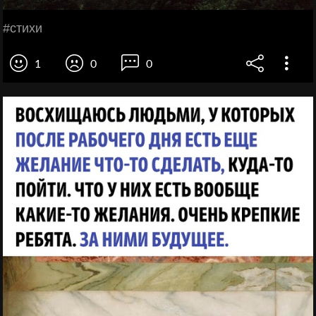
#стихи
1
0
0