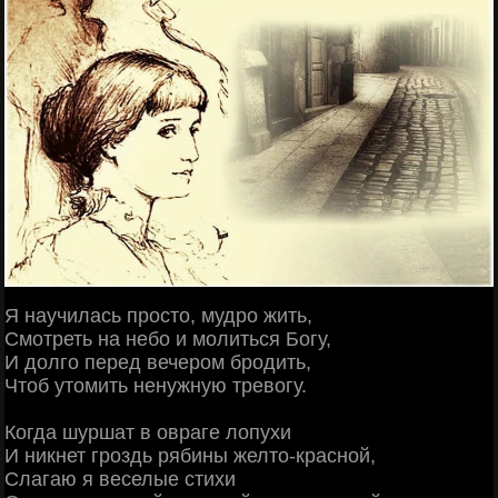
Я научилась просто, мудро жить,
Смотреть на небо и молиться Богу,
И долго перед вечером бродить,
Чтоб утомить ненужную тревогу.
Когда шуршат в овраге лопухи
И никнет гроздь рябины желто-красной,
Слагаю я веселые стихи