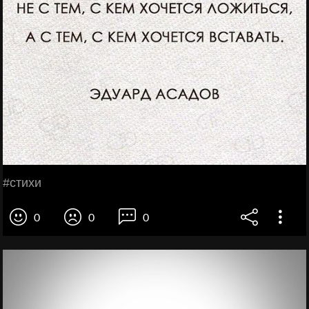
#стихи
0
0
0