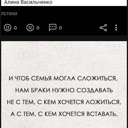
#стихи
0
0
0