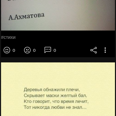
#стихи
0
0
0