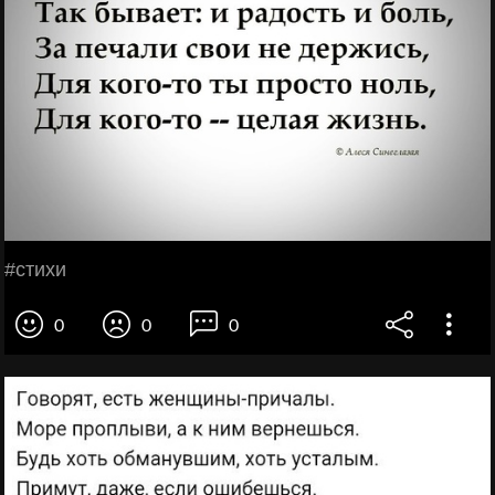
#стихи
0
0
0