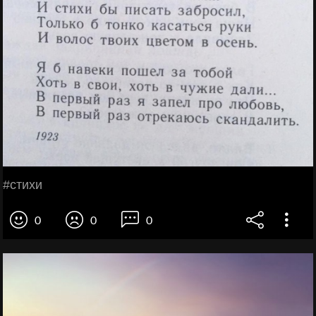
#стихи
0
0
0