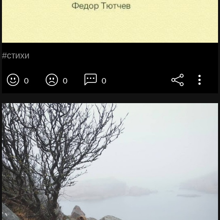
#стихи
0
0
0