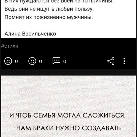
#стихи
0
0
0