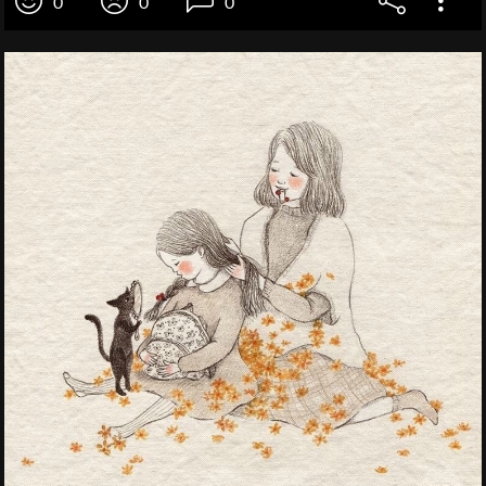
0
0
0