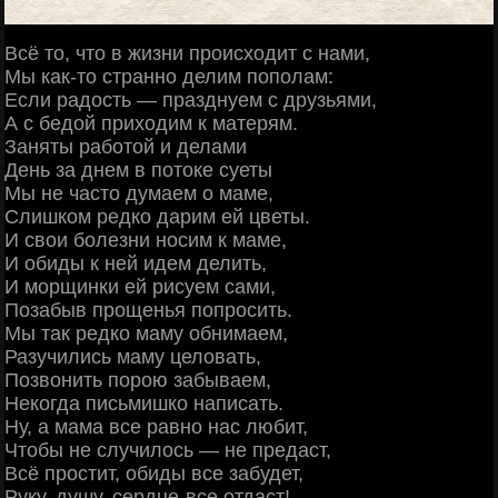
Всё то, что в жизни происходит с нами,
Мы как-то странно делим пополам:
Если радость — празднуем с друзьями,
А с бедой приходим к матерям.
Заняты работой и делами
День за днем в потоке суеты
Мы не часто думаем о маме,
Слишком редко дарим ей цветы.
И свои болезни носим к маме,
И обиды к ней идем делить,
И морщинки ей рисуем сами,
Позабыв прощенья попросить.
Мы так редко маму обнимаем,
Разучились маму целовать,
Позвонить порою забываем,
Некогда письмишко написать.
Ну, а мама все равно нас любит,
Чтобы не случилось — не предаст,
Всё простит, обиды все забудет,
Руку, душу, сердце-все отдаст!