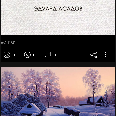
#стихи
0
0
0