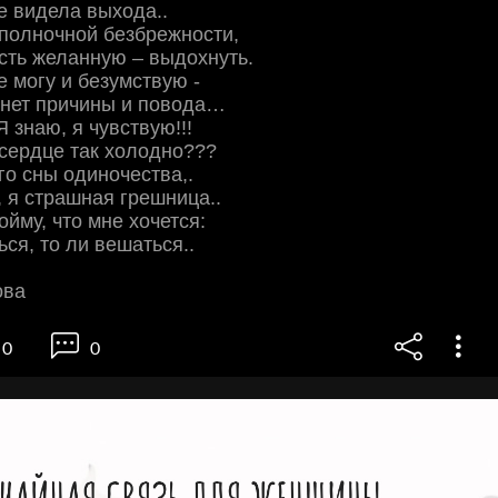
е видела выхода..
полночной безбрежности,
сть желанную – выдохнуть.
е могу и безумствую -
 нет причины и повода…
 знаю, я чувствую!!!
сердце так холодно???
о сны одиночества,.
, я страшная грешница..
ойму, что мне хочется:
ься, то ли вешаться..
ова
0
0