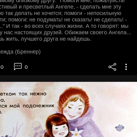
самому близкому другу: "Помоги мне, пожалуйста!
тивый и пресветлый Ангеле, - сделать мне эту
ую так делать не хочется; помоги - непосильную
и; помоги: не подумать! не сказать! не сделать! -
 И так - во всех случаях жизни. А то говорят: мы
 у нас настоящих друзей. Обижаем своего Ангела...
ь жить, лучшего друга не найдешь.
ежда (Бреннер)
0
0