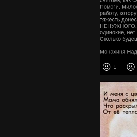
святому, как 
Помоги, Милос
работу, котор
тяжесть донест
НЕНУЖНОГО..."
одинокие, нет
Сколько будеш
Монахиня Над
1