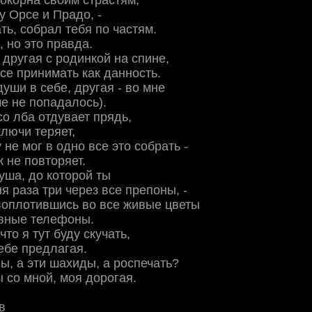
покорна своим страстям,
 Орсе и Прадо, -
ть, собрал тебя по частям.
, но это правда.
 другая с родинкой на спине,
все принимать как данность.
души в себе, другая - во мне
е не попадалось).
со лба отдувает прядь,
ключи теряет,
у не мог в одно все это собрать -
к не повторяет.
уша, до которой ты
я раза три через все препоны, -
 воплотившись во все живые цветы
авные телефоны.
что я тут буду скучать,
ебе предлагая.
ны, а эти шахиды, а роспечать?
ы со мной, моя дорогая.
в