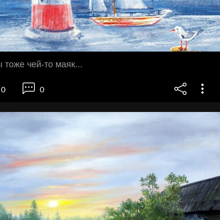
 тоже чей-то маяк...
0
0