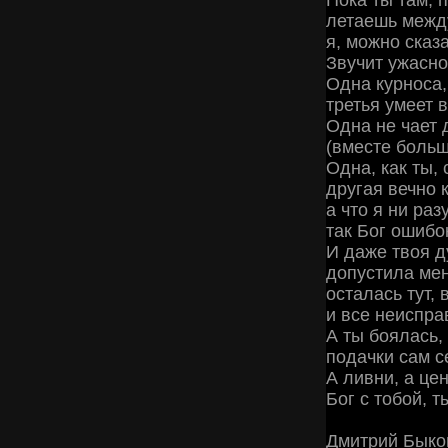
Пока ты там, 
летаешь между
я, можно сказа
Звучит ужасно
Одна курноса,
третья умеет 
Одна не чает 
(вместе больш
Одна, как ты, 
другая вечно 
а что я ни раз
так Бог ошибо
И даже твоя д
допустила мен
осталась тут,
и все неиспр
А ты боялась, 
подачки сам с
А ливни, а це
Бог с тобой, т
Дмитрий Быко