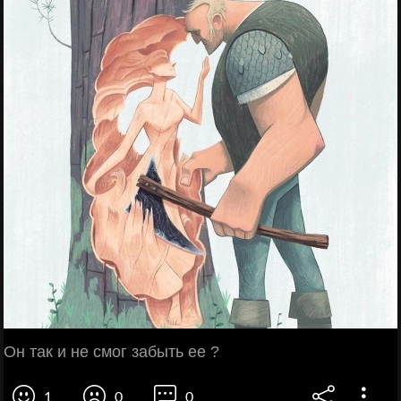
Он так и не смог забыть ее ?
1
0
0