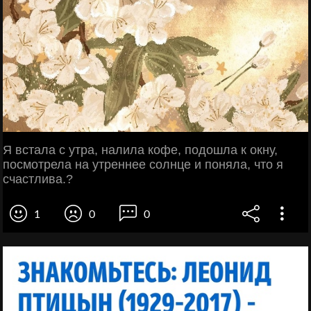
Я встала с утра, налила кофе, подошла к окну,
посмотрела на утреннее солнце и поняла, что я
счастлива.?
1
0
0