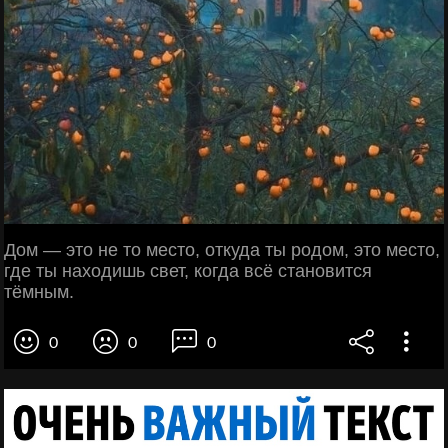
Дом — это не то место, откуда ты родом, это место,
где ты находишь свет, когда всё становится
тёмным.
0
0
0