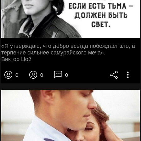
«Я утверждаю, что добро всегда побеждает зло, а
терпение сильнее самурайского меча».
Виктор Цой
0
0
0