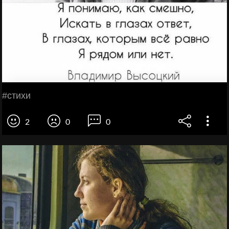
#стихи
2
0
0