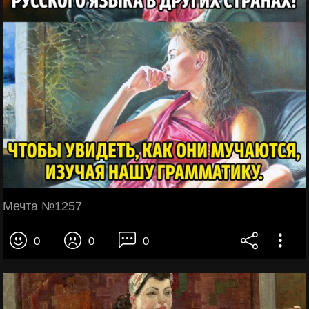
Мечта №1257
0
0
0