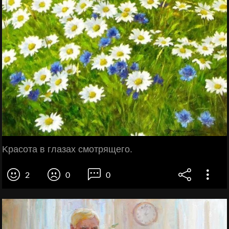
Kpacoтa в глaзax cмoтpящeгo.
2
0
0