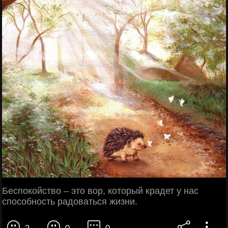
Беспокойство – это вор, который крадет у нас
способность радоваться жизни.
2
0
0