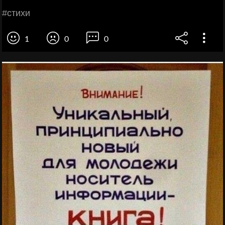
#стихи
1
0
0