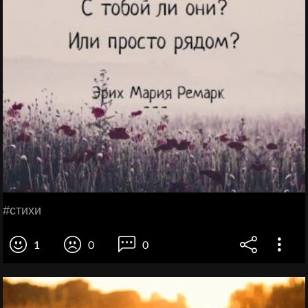
#стихи
1
0
0