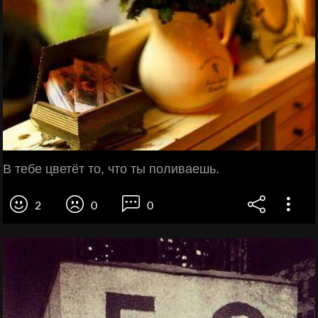
В тебе цветёт то, что ты поливаешь.
2
0
0