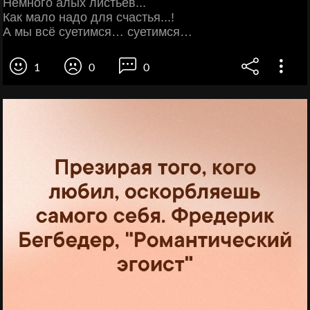
Немного алых листьев...
Как мало надо для счастья...!
А мы всё суетимся… суетимся…
1
0
0