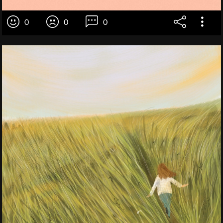
0
0
0