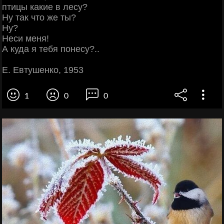
птицы какие в лесу?
Ну так что же ты?
Ну?
Неси меня!
А куда я тебя понесу?..
Е. Евтушенко, 1953
1
0
0