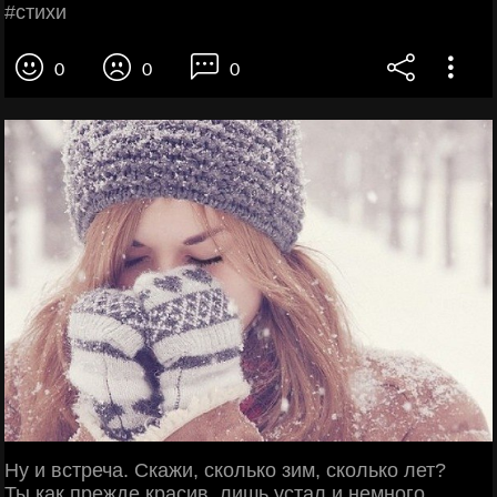
#cтихи
0
0
0
Ну и встреча. Скажи, сколько зим, сколько лет?
Ты как прежде красив, лишь устал и немного