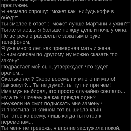
простужен.
Я несмело спрошу: "может как- нибудь кофе в
обед?"
Ты смелее в ответ : "может лучше Мартини и ужин?"
Ты же знаешь, я больше не жду день и ночь у окна,
Не встречаю рассветы с зажатым в руке
телефоном,
Я уже много лет, как примерная мать и жена,
С ним совсем по-другому, ну можно сказать "по
закону".
Подрастает мой сын, утверждает, что будет
врачом...
Сколько лет? Скоро восемь ни много ни мало!
Как зовут?... Ты не думай, ты тут ни при чем!
Имя муж выбирал, это просто случайно совпало...
Ну а ты? Почему же как прежде один?
Неужели не смог подыскать мне замену?
Я простила! Я клином тот вышибла клин.
Ты готов ко всему, лишь когда ты готов к
переменам...
Ты меня не тревожь, я вполне заслужила покой,