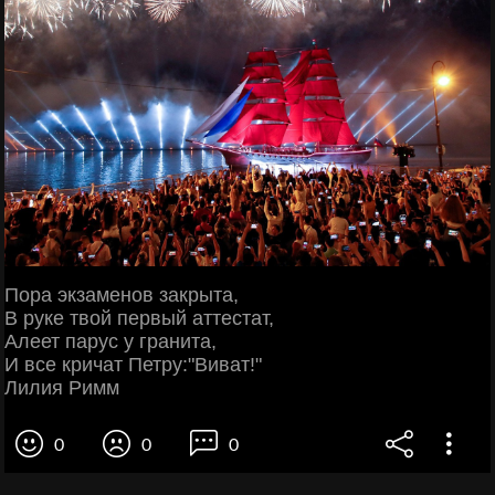
Пора экзаменов закрыта,
В руке твой первый аттестат,
Алеет парус у гранита,
И все кричат Петру:"Виват!"
Лилия Римм
0
0
0