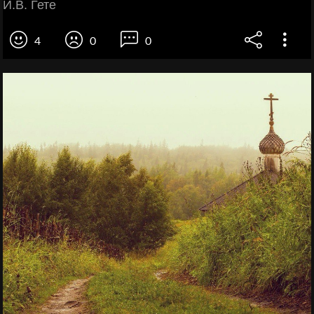
И.В. Гете
4
0
0