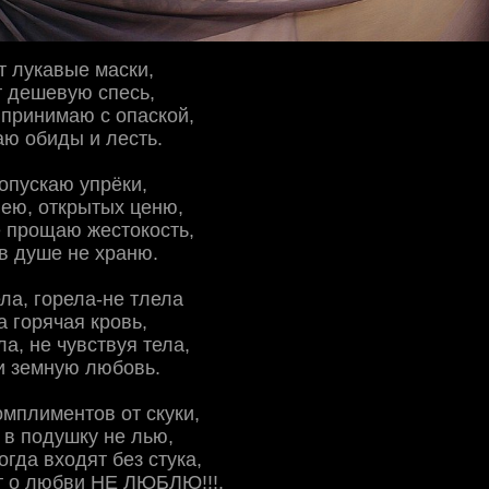
т лукавые маски,
т дешевую спесь,
принимаю с опаской,
ю обиды и лесть.
опускаю упрёки,
ею, открытых ценю,
 прощаю жестокость,
в душе не храню.
ла, горела-не тлела
а горячая кровь,
а, не чувствуя тела,
и земную любовь.
мплиментов от скуки,
в подушку не лью,
огда входят без стука,
ит о любви НЕ ЛЮБЛЮ!!!.