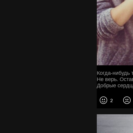
Когда-нибудь 
Не верь. Оста
Добрые сердц
2