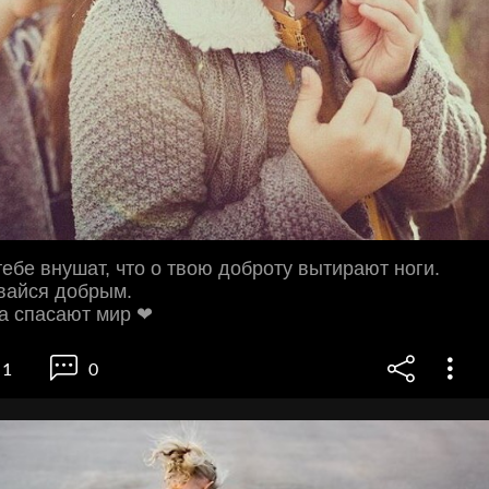
тебе внушат, что о твою доброту вытирают ноги.
вайся добрым.
а спасают мир ❤
1
0