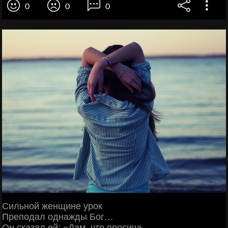
0
0
0
Сильной женщине урок
Преподал однажды Бог…
Он сказал ей: «Дам, что просишь.