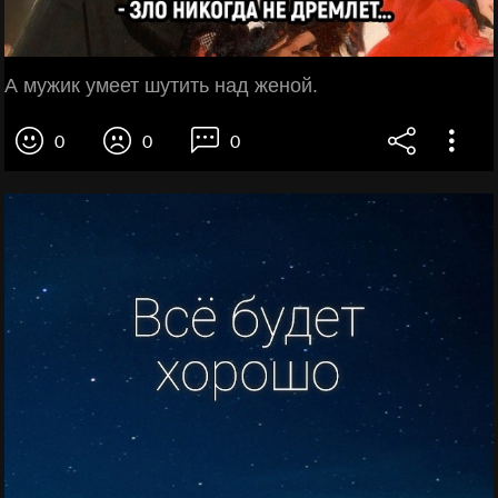
А мужик умеет шутить над женой.
0
0
0