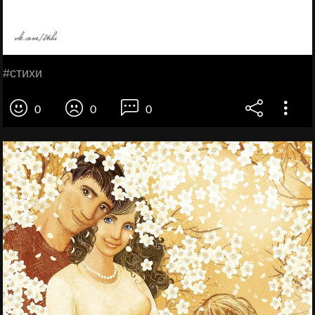
#стихи
0
0
0