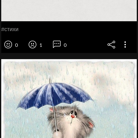
#стихи
0
1
0