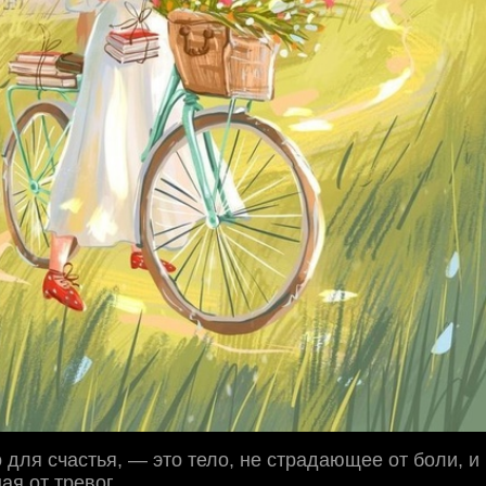
о для счастья, — это тело, не страдающее от боли, и
ая от тревог.