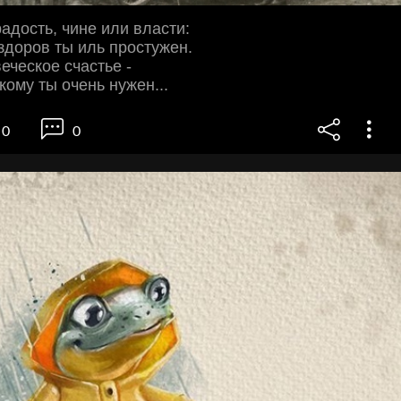
радость, чине или власти:
 здоров ты иль простужен.
еческое счастье -
 кому ты очень нужен...
0
0