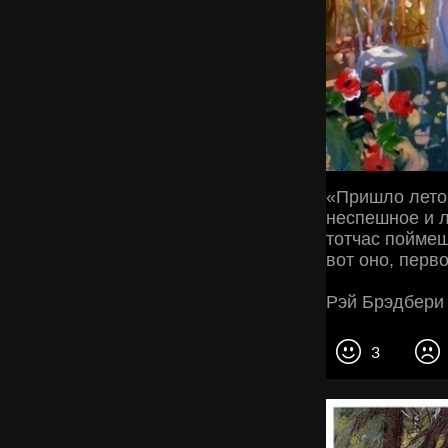
«Пришло лето,
неспешное и л
тотчас поймеш
вот оно, перво
Рэй Брэдбери
3