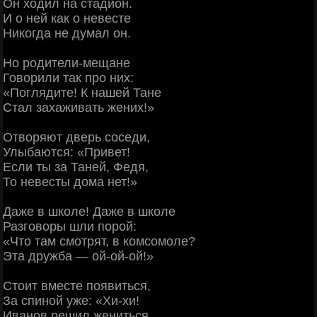
Он ходил на стадион.
И о ней как о невесте
Никогда не думал он.
Но родители-мещане
Говорили так про них:
«Поглядите! К нашей Тане
Стал захаживать жених!»
Отворяют дверь соседи,
Улыбаются: «Привет!
Если ты за Таней, Федя,
То невесты дома нет!»
Даже в школе! Даже в школе
Разговоры шли порой:
«Что там смотрят, в комсомоле?
Эта дружба — ой-ой-ой!»
Стоит вместе появиться,
За спиной уже: «Хи-хи!
Иванов решил жениться.