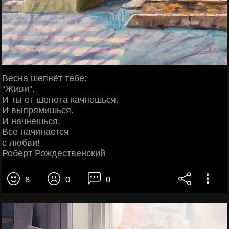
Весна шепнёт тебе:
"Живи".
И ты от шепота качнешься.
И выпрямишься.
И начнешься.
Все начинается
с любви!
Роберт Рождественский
8
0
0