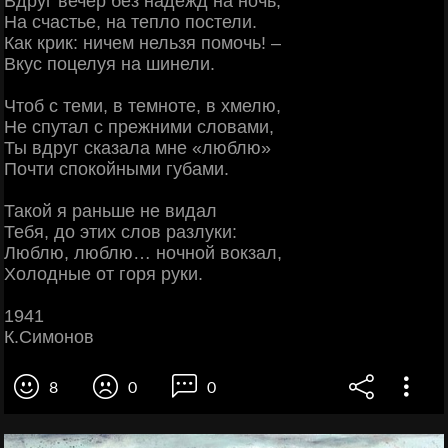
Вдруг вечер без надежд на ночь,
На счастье, на тепло постели.
Как крик: ничем нельзя помочь! –
Вкус поцелуя на шинели.
Чтоб с теми, в темноте, в хмелю,
Не спутал с прежними словами,
Ты вдруг сказала мне «люблю»
Почти спокойными губами.
Такой я раньше не видал
Тебя, до этих слов разлуки:
Люблю, люблю… ночной вокзал,
Холодные от горя руки.
1941
К.Симонов
8
0
0