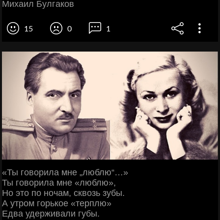
Михаил Булгаков
15
0
1
«Ты говорила мне „люблю“…»
Ты говорила мне «люблю»,
Но это по ночам, сквозь зубы.
А утром горькое «терплю»
Едва удерживали губы.