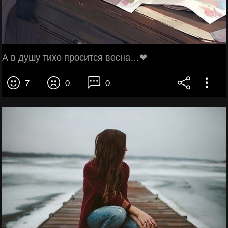
А в душу тихо просится весна…❤
7
0
0