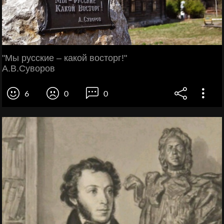
"Мы русские – какой восторг!"
А.В.Суворов
6
0
0