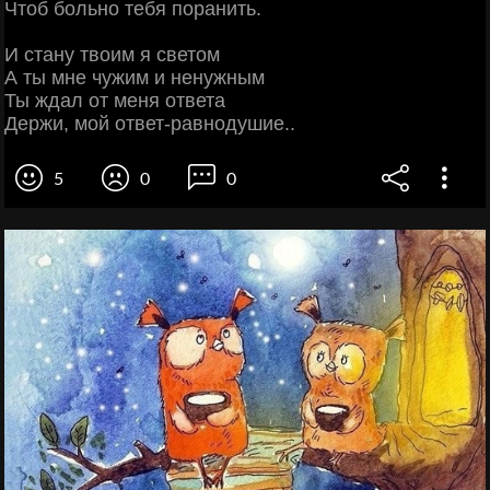
Чтоб больно тебя поранить.
И стану твоим я светом
А ты мне чужим и ненужным
Ты ждал от меня ответа
Держи, мой ответ-равнодушие..
5
0
0