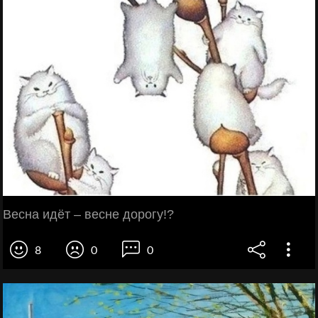
Весна идёт – весне дорогу!?
8
0
0