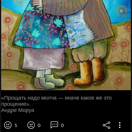
«Прощать надо молча — иначе какое же это
прощение».
Андре Моруа
5
0
0