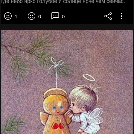
где небо ярко голубое и солнце ярче чем сейчас.
1
0
0