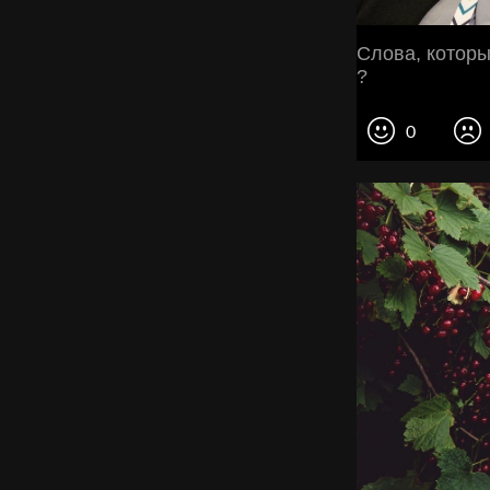
Слова, котор
?
0