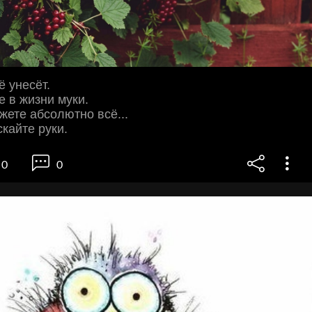
ё унесёт.
е в жизни муки.
жете абсолютно всё...
скайте руки.
0
0