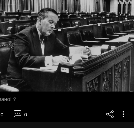
зано! ?
0
0