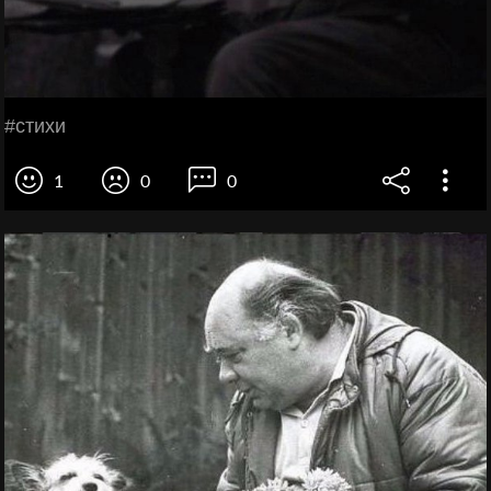
#стихи
1
0
0