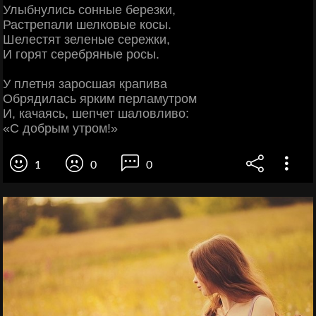
Улыбнулись сонные березки,
Растрепали шелковые косы.
Шелестят зеленые сережки,
И горят серебряные росы.
У плетня заросшая крапива
Обрядилась ярким перламутром
И, качаясь, шепчет шаловливо:
«С добрым утром!»
1
0
0