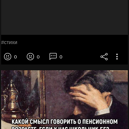
#стихи
0
0
0