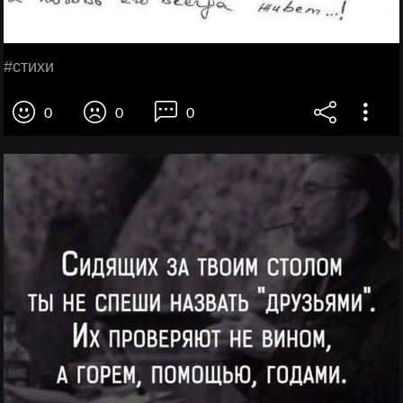
#стихи
0
0
0