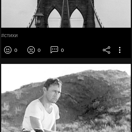
#стихи
0
0
0