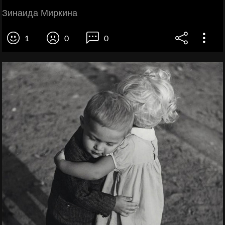
Зинаида Миркина
1
0
0