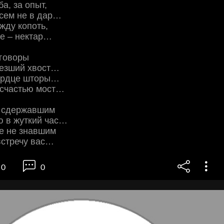
а, за опыт,
всем не в дар…
жду копоть,
ше – нектар…
аговоры
лезший хвост…
ердце шторы…
 счастью мост…
 сдержавшим
ю в жуткий час…
е не знавшим
встречу вас…
0
0