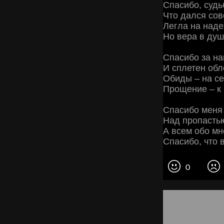
Спасибо, судьб
Что дался со
Легла на наде
Но вера в ду
Спасибо за н
И сплетен об
Обиды – на с
Прощение – к
Спасибо меня
Над пропасть
А всем обо мн
Спасибо, что 
0