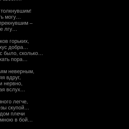
 толкнувшим!
ть могу…
прекнувшим –
не лгу…
ков горьких,
вкус добра…
ас было, сколько…
скать пора…
ьям неверным,
яя вдруг,
и нервно,
ая вслух…
ного легче,
езы скупой…
ядом плечи
а мною в бой…