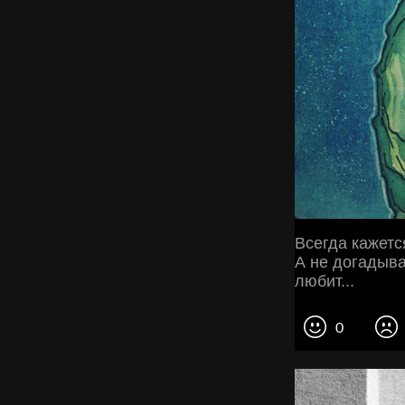
Всегда кажется
А не догадыва
любит...
0