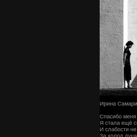
Ирина Самар
Спасибо меня
Я стала ещё 
И слабости н
За холод душ