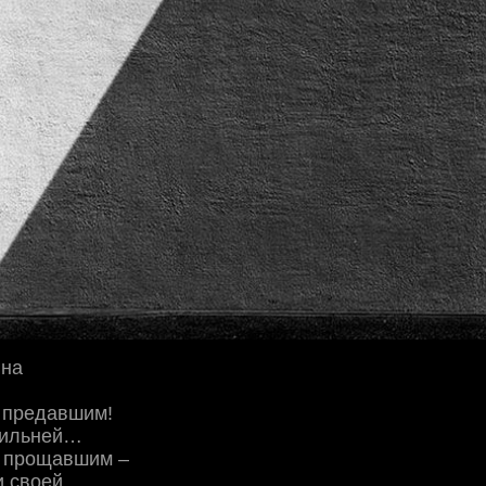
ина
 предавшим!
сильней…
е прощавшим –
и своей…