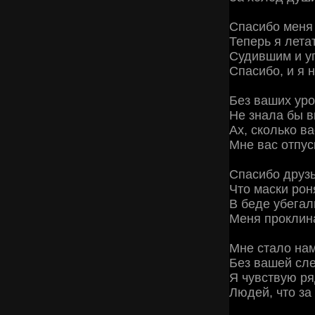
Спасибо меня
Теперь я лета
Судившим и у
Спасибо, и я 
Без ваших уро
Не знала бы 
Ах, сколько в
Мне вас отпу
Спасибо друз
Что маски рон
В беде убегал
Меня проклин
Мне стало нам
Без вашей сл
Я чувствую р
Людей, что з