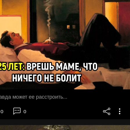
авда может ее расстроить...
0
0