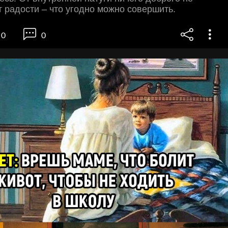
т радости – что угодно можно совершить.
0
0