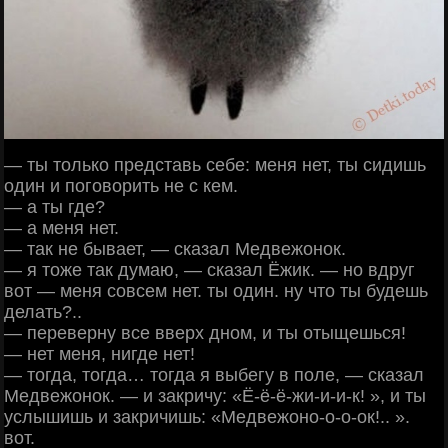
— ты только представь себе: меня нет, ты сидишь
один и поговорить не с кем.
— а ты где?
— а меня нет.
— так не бывает, — сказал Медвежонок.
— я тоже так думаю, — сказал Ёжик. — но вдруг
вот — меня совсем нет. ты один. ну что ты будешь
делать?..
— переверну все вверх дном, и ты отыщешься!
— нет меня, нигде нет!
— тогда, тогда… тогда я выбегу в поле, — сказал
Медвежонок. — и закричу: «Ё-ё-ё-жи-и-и-к! », и ты
услышишь и закричишь: «Медвежоно-о-о-ок!.. ».
вот.