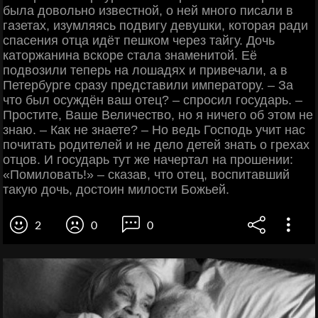
была довольно известной, о ней много писали в
газетах, изумляясь подвигу девушки, которая ради
спасения отца идёт пешком через тайгу. Дочь
каторжанина вскоре стала знаменитой. Её
подвозили теперь на лошадях и привечали, а в
Петербурге сразу представили императору. – За
что был осуждён ваш отец? – спросил государь. –
Простите, Ваше Величество, но я ничего об этом не
знаю. – Как не знаете? – Но ведь Господь учит нас
почитать родителей и не дело детей знать о грехах
отцов. И государь тут же начертал на прошении:
«Помиловать!» – сказав, что отец, воспитавший
такую дочь, достоин милости Божьей.
2
0
0