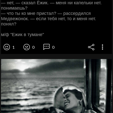
— нет, — сказал Ёжик. — меня ни капельки нет.
понимаешь?
— что ты ко мне пристал? — рассердился
Медвежонок. — если тебя нет, то и меня нет.
понял?
м/ф "Ежик в тумане"
1
0
0