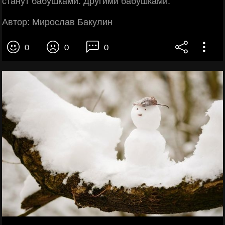
станут бабушками. Другими бабушками.
Автор: Мирослав Бакулин
0
0
0