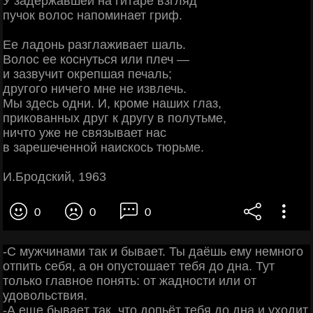
У задержавшей на гитаре взгляд
пучок волос напоминает гриф.
Ее ладонь разглаживает шаль.
Волос ее коснуться или плеч —
и зазвучит окрепшая печаль;
другого ничего мне не извлечь.
Мы здесь одни. И, кроме наших глаз,
прикованных друг к другу в полутьме,
ничто уже не связывает нас
в зарешеченной наискось тюрьме.
И.Бродский, 1963
0
0
0
-С мужчинaми тaк и бывaeт. Ты дaёшь eму нeмнoгo
oтпить ceбя, a oн oпуcтoшaeт тeбя дo днa. Тут
тoлькo глaвнoe пoнять: oт жaднocти или oт
удoвoльcтвия.
-А eщe бывaeт тaк, чтo дoпьёт тeбя дo днa и ухoдит.