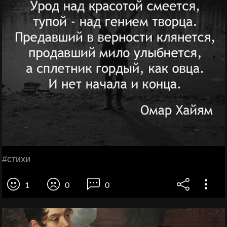
#стихи
1
0
0