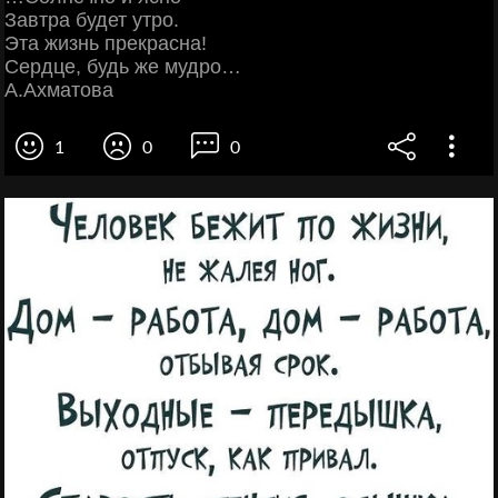
Завтра будет утро.
Эта жизнь прекрасна!
Сердце, будь же мудро…
А.Ахматова
1
0
0