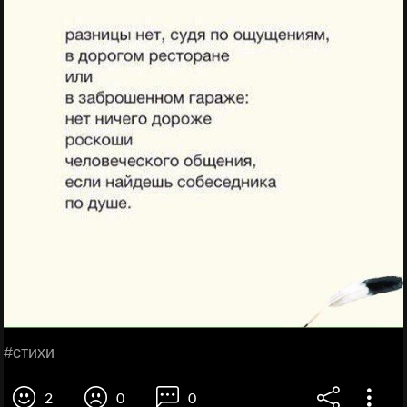
#стихи
2
0
0