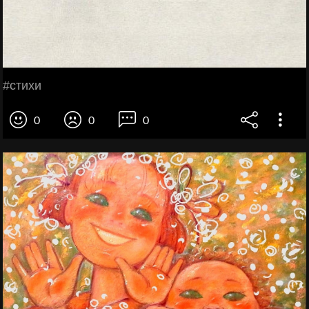
#стихи
0
0
0