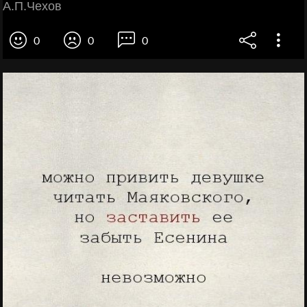
А.П.Чехов
0
0
0