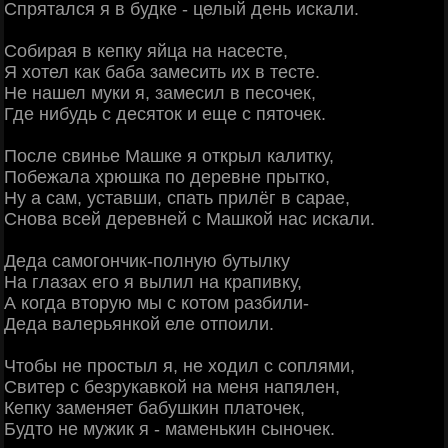
Спрятался я в будке - целый день искали.
Собирая в кепку яйца на насесте,
Я хотел как баба замесить их в тесте.
Не нашел муки я, замесил в песочек,
Где нибудь с десяток и еще с пяточек.
После свинье Машке я открыл калитку,
Побежала хрюшка по деревне прытко,
Ну а сам, уставши, спать прилёг в сарае,
Снова всей деревней с Машкой нас искали.
Деда самогончик-полную бутылку
На глазах его я вылил на крапивку,
А когда вторую мы с котом разбили-
Деда валерьянкой еле отпоили.
Чтобы не простыл я, не ходил с соплями,
Свитер с безрукавкой на меня напялен,
Кепку заменяет бабушкин платочек,
Будто не мужик я - маменькин сыночек.