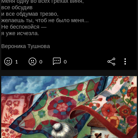
Меня одну во всех грехах виня,
все обсудив
и все обдумав трезво,
желаешь ты, чтоб не было меня...
Не беспокойся —
я уже исчезла.
Вероника Тушнова
1
0
0