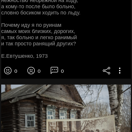
нежностью небрежной на ходу,
а кому-то после было больно,
словно босиком ходить по льду.
Почему иду я по руинам
самых моих близких, дорогих,
я, так больно и легко ранимый
и так просто ранящий других?
Е.Евтушенко, 1973
0
0
0