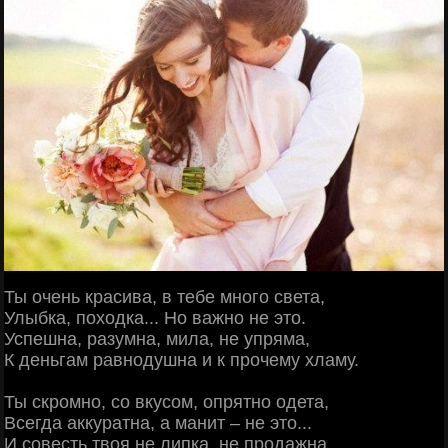
Ты очень красива, в тебе много света,
Улыбка, походка... Но важно не это.
Успешна, разумна, мила, не упряма,
К деньгам равнодушна и к прочему хламу.
Ты скромно, со вкусом, опрятно одета,
Всегда аккуратна, а манит – не это...
И совесть твоя не липка, не продажна,