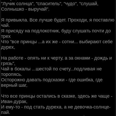
"Лучик солнца", "спаситель", "чудо", "слушай,
Солнышко - выручай".
Я привыкла. Все лучше будет. Проходи, я поставлю
чай.
Я присяду на подлокотник, буду слушать почти до
трех
Что "все принцы ...а их же - сотни... выбирают себе
дурех,
На работе - опять ни к черту, а за окнами - дождь и
грязь",
Чай в бокалы ...шестой по счету...подливая не
торопясь.
Осторожно давать подсказки - где ошибка, где
верный шаг,
Что все принцы остались в сказке, здесь же чаще -
Иван-дурак,
И ему-то - под стать дуреха, а не девочка-солнце-
пай.