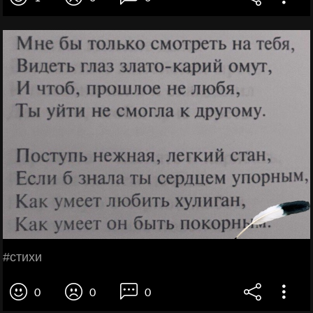
#cтихи
0
0
0