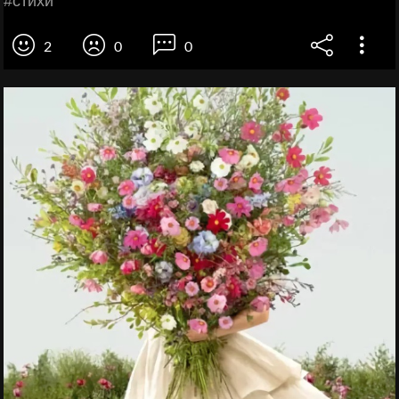
#cтихи
2
0
0