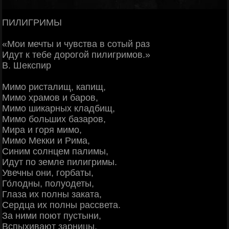
ПИЛИГРИМЫ
«Мои мечты и чувства в сотый раз
Идут к тебе дорогой пилигримов.»
В. Шекспир
Мимо ристалищ, капищ,
Мимо храмов и баров,
Мимо шикарных кладбищ,
Мимо больших базаров,
Мира и горя мимо,
Мимо Мекки и Рима,
Синим солнцем палимы,
Идут по земле пилигримы.
Увечны они, горбаты,
Го́лодны, полуодеты,
Глаза их полны заката,
Сердца их полны рассвета.
За ними поют пустыни,
Вспыхивают зарницы,