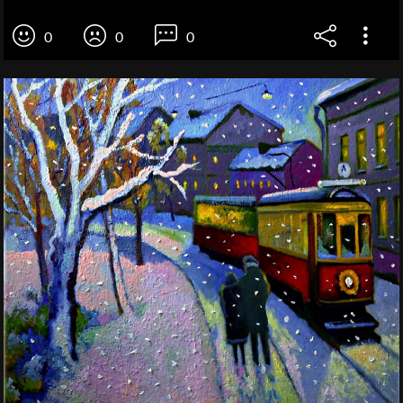
0
0
0