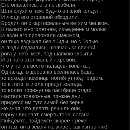
Его опасались, его не любили.
Шли слухи о нем, буд-то он злой колдун.
И люди его стороной обходили.
Бродил он с картофельным ветхим мешком.
В пальто многолетнем, изъеденным молью
И если его провожали смешком,
он тихо вздыхал без обиды, но с болью..
А люди глумились, шепчась за спиной,
рога у него, мол, под шапкою скрыты
И от того этот малый - хромой,
что у него вместо пальцев- копыта...
Однажды в деревню вселилась беда:
то всходы пшеницы погибнут под градом,
то в лето, в июле придут холода,
то волки порежут на пастбище стадо.
Настали тревожные, тяжкие дни, -
придется им туго зимой без зерна
Не зная, что делать решили они, -
горбун виноват, смерть тебе, сатана.
Пойдемте, пойдемте скорее к реке!
он там, он в землянке живет, как изгнанник!