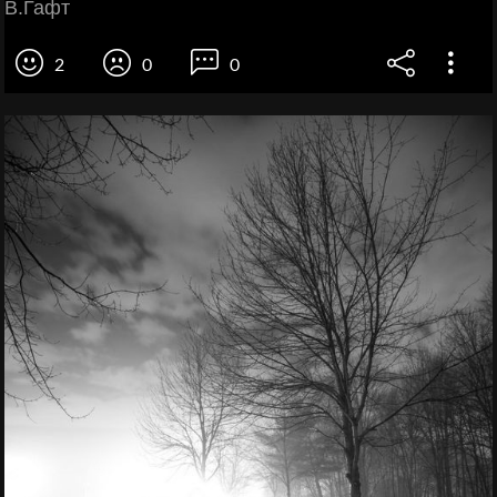
В.Гафт
2
0
0