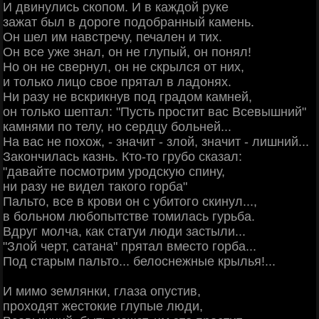
И двинулись скопом. И в каждой руке
зажат был в дороге подобранный камень.
Он шел им навстречу, печален и тих.
Он все уже знал, он не глупый, он понял!
Но он не свернул, он не скрылся от них,
и только лицо свое прятал в ладонях.
Ни разу не вскрикнув под градом камней,
он только шептал: "Пусть простит вас Всевышний"
камнями по телу, но сердцу больней...
На вас не похож, - значит - злой, значит - лишний...
Закончилась казнь. Кто-то грубо сказал:
"давайте посмотрим уродскую спину,
ни разу не видел такого горба"
Пальто, все в крови он с убитого скинул...,
в больном любопытстве томилась гурьба.
Вдруг молча, как статуи люди застыли...
"Злой черт, сатана" прятал вместо горба...
Под старым пальто... белоснежные крылья!...
И мимо землянки, глаза опустив,
проходят жестокие глупые люди,