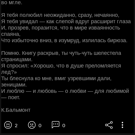
во мгле.
Я тебя полюбил неожиданно, сразу, нечаянно,
Я тебя увидал — как слепой вдруг расширит глаза
И, прозрев, поразится, что в мире изваянность
спаяна,
Что избыточно вниз, в изумруд, излилась бирюза.
Помню. Книгу раскрыв, ты чуть-чуть шелестела
страницами.
Я спросил: «Хорошо, что в душе преломляется
лед?»
Ты блеснула ко мне, вмиг узревшими дали,
зеницами.
И люблю — и любовь — о любви — для любимой
— поет.
К.Бальмонт
2
0
0