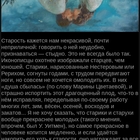
Старость кажется нам некрасивой, почти
неприличной: говорить о ней неудобно,
признаваться — стыдно. Это не всегда было так.
Иконописцы охотнее изображали старцев, чем
юношей. Старики, нарисованные Нестеровым или
Рерихом, согнуты годами, с трудом передвигают
ноги, но совсем не хочется омолодить их. В них
«душа сбылась» (по слову Марины Цветаевой), и
страшно испортить этот драгоценный плод, что-то в
нём исправляя, переделывая по-своему работу
многих лет, зим, вёсен, осеней, восходов и
закатов... Я не хочу сказать, что старики и старухи
вообще прекраснее молодых (такого мнения,
впрочем, был У. Уитмен), но самое прекрасное в
человеке копится медленно, и если удаётся
накопить его хоть к старости, оно награждает за все