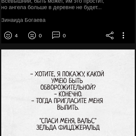
Всевышний, быть может, им это простит,
но ангела больше в деревне не будет...
Зинаида Богаева
4
0
0