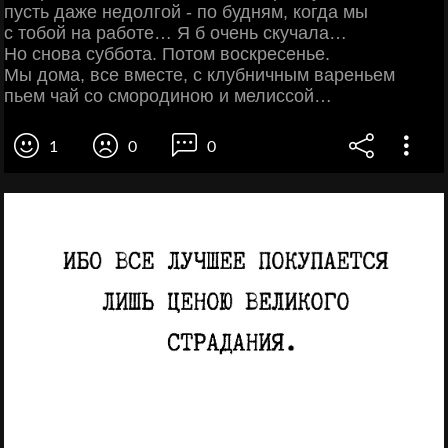
пусть даже недолгой - по будням, когда мы
с тобой на работе… Я б очень скучала…
Но снова суббота. Потом воскресенье.
Мы дома, все вместе, с клубничным вареньем
пьем чай со смородиною и мелиссой…
1
0
0