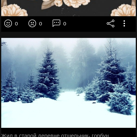
0
0
0
Жил в старой деревне отшельник- горбун.