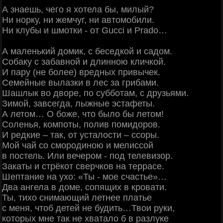
А знаешь, чего я хотела бы, милый?
Ни норку, ни жемчуг, ни автомобили.
Ни клубы и шмотки - от Gucci и Prado…
А маленький домик, с беседкой и садом.
Собаку с забавной и длинною кличкой.
И пару (не более) вредных привычек.
Семейные вылазки в лес за грибами.
Шашлык во дворе, по субботам, с друзьями.
Зимой, завсегда, лыжные эстафеты.
А летом… О боже, что было бы летом!
Соленья, компоты, полив помидоров.
И редкие – так, от усталости – ссоры.
Мой чай со смородиною и мелиссой
в постель. Или вечером - под телевизор.
Закаты и стрёкот сверчков на террасе.
Шептание на ухо: «Ты - мое счастье»…
Два ангела в доме, сопящих в кровати.
Ты, тихо снимающий летнее платье
с меня, чтоб детей не будить…Твои руки,
которых мне так не хватало б в разлуке