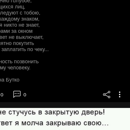
ечно голубое,
ихся лиц,
ледуют с тобою,
 каждому знаком,
я никто не знает,
рами за окном
свет не выключает,
иятно покутить
заплатить по чеку...
ность позвонить
му человеку.
на Бутко
0
0