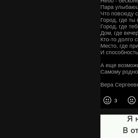
Небо - бескон
Пара улыбающ
Что повсюду с
Город, где ты
Город, где теб
Дом, где вече
Кто-то долго 
Место, где пр
И способность 
А еще возмож
Самому родно
Вера Сергеев
3