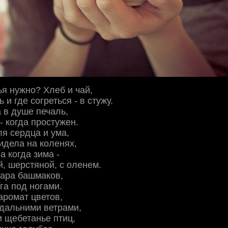
ья нужно? Хлеб и чай,
и где согреться - в стужу.
а в душе печаль,
- когда простужен.
ля сердца и ума,
сидела на коленях,
а когда зима -
, шерстяной, с оленем.
пара башмаков,
га под ногами.
аромат цветов,
дальними ветрами,
и щебетанье птиц,