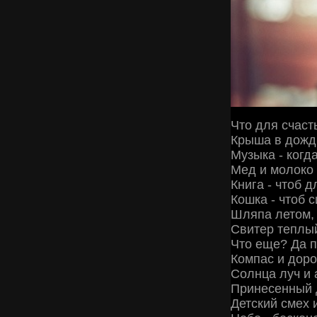
Что для счаст
Крыша в дождь 
Музыка - когд
Мед и молоко 
Книга - чтоб д
Кошка - чтоб 
Шляпа летом, 
Свитер теплый
Что еще? Да 
Компас и доро
Солнца луч и 
Принесенный 
Детский смех 