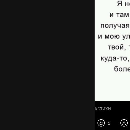
#стихи
1