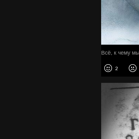
Всё, к чему м
2