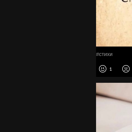
#стихи
1