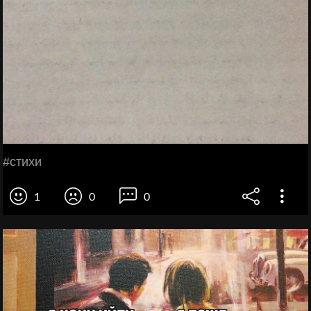
#стихи
1
0
0