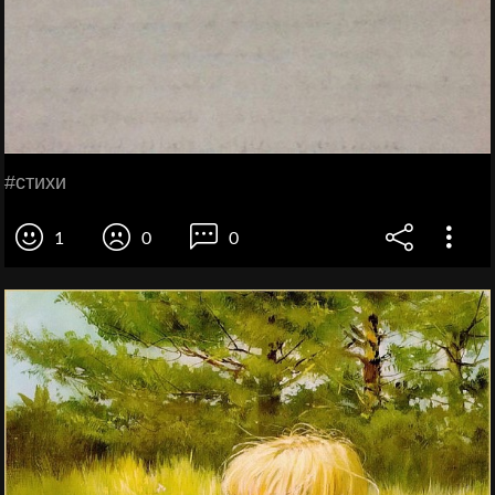
#стихи
1
0
0