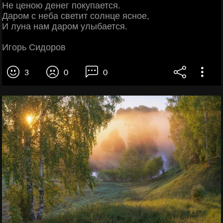
Не ценою денег покупается.
Даром с неба светит солнце ясное,
И луна нам даром улыбается.
Игорь Сидоров
3
0
0