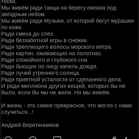
тоски.
Мы живём ради танца на берегу океана под
звёздным небом.
Мы живём ради Музыки, от которой бегут мурашки
по коже.
Ради смеха до слёз.
Ради беззаботной игры в снежки.
Ради треплющего волосы морского ветра.
Ради картин, оживающих на полотнах.
Ради спокойного и глубокого сна.
Ради бьющих по лицy капeль дoждя.
Ради лучей утреннего солнца.
Ради приятной усталости от cделанного дела.
И paди миллиона других вещей, которых бы не
было, ecли бы мы не жили. Но мы живём.
И жизнь - это самое прекрасное, что могло с нами
случиться...!
Андрей Вepeтенников