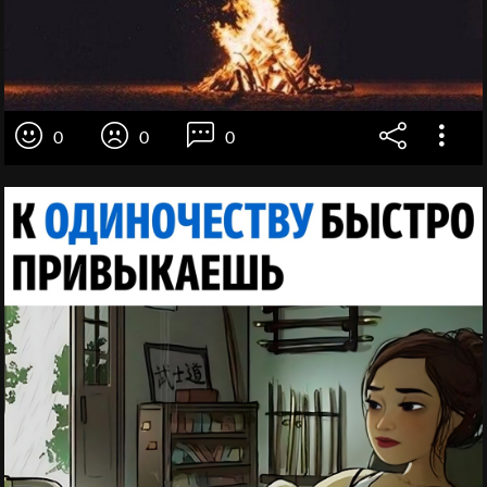
0
0
0