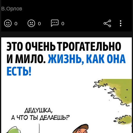
В.Орлов
0
0
0