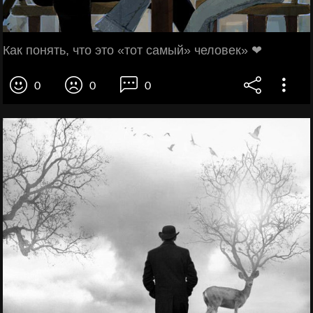
Как пoнять, что этo «тот сaмый» человек» ❤
0
0
0