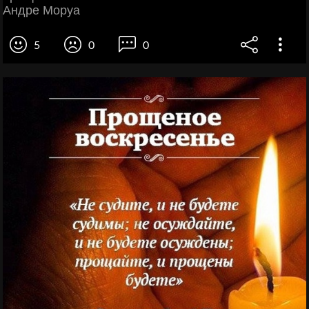
Андре Моруа
5
0
0