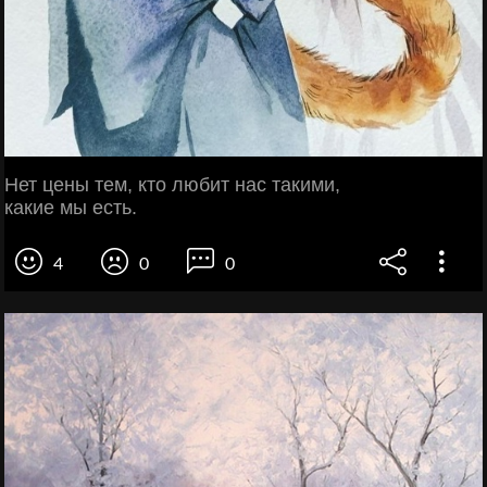
Нет цены тем, кто любит нас такими,
какие мы есть.
4
0
0