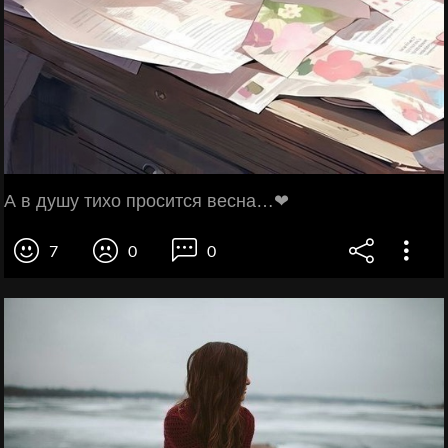
А в душу тихо просится весна…❤
7
0
0