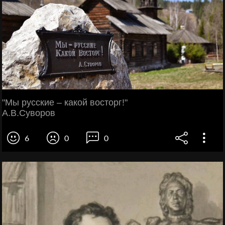
"Мы русские – какой восторг!"
А.В.Суворов
6
0
0