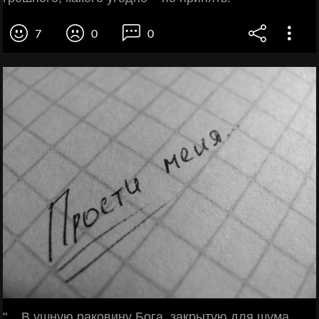
7
0
0
"... В ушную раковину Бога, закрытую для шума