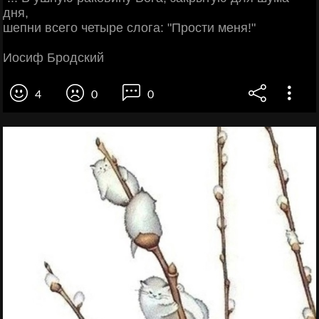
дня,
шепни всего четыре слога: "Прости меня!"
Иосиф Бродский
4
0
0