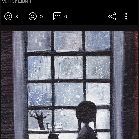
М.Пришвин
8
0
0