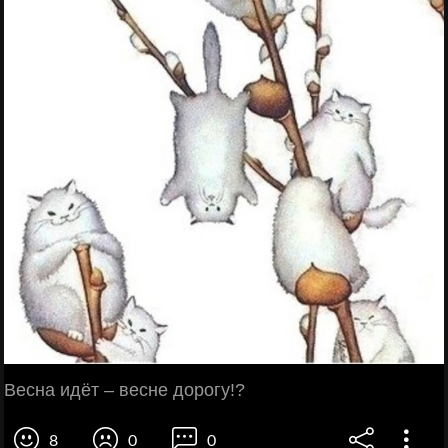
Весна идёт – весне дорогу!?
8
0
0