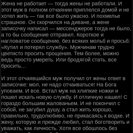
Жена не работает — тогда жены не работали. И
этот муж в полном отчаянии приплелся домой и не
хотел жить — так все было ужасно. И похмелье
страшное. Он скорчился на диване, а жене
записочку написал — мессенджеров тогда не было,
а то бы сообщение отправил. Короткое и
нагловатое сообщение, без всяких мольб и просьб:
«Кутил и потерял службу». Мужчинам трудно
цветисто просить прощения. Тем более, можно
ведь просто умереть. Или бродягой стать, все
бросить…
И этот отчаявшийся муж получил от жены ответ в
записочке: мол, не надо отчаиваться! На Бога
уповаем. И все. Встал муж на хлипкие ножки и
пошел искать новую службу. И отличную нашел! С
гораздо большим жалованьем. И не покончил с
собой, не загубил душу, а стал жить хорошо,
правильно, трудолюбиво, не прикасаясь к водке. И
жену, которую и прежде любил, стал боготворить и
уважать, как личность. Хотя все обошлось без