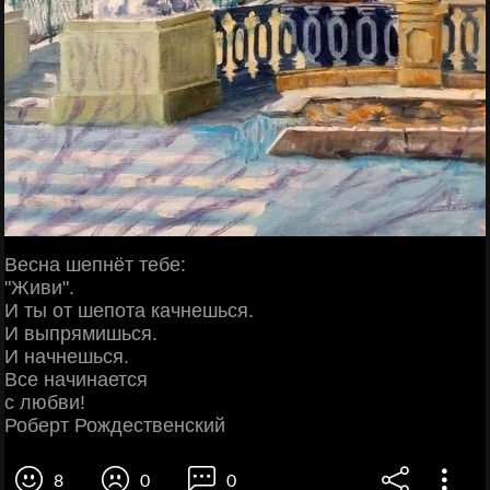
Весна шепнёт тебе:
"Живи".
И ты от шепота качнешься.
И выпрямишься.
И начнешься.
Все начинается
с любви!
Роберт Рождественский
8
0
0