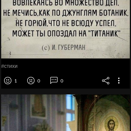
#стихи
1
0
0