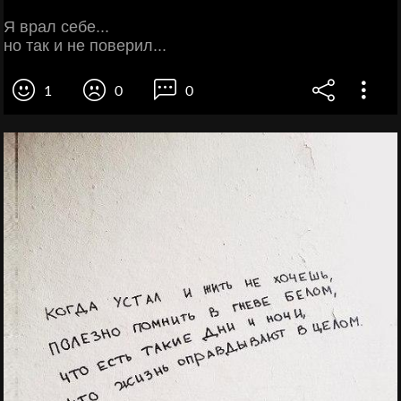
Я врал себе...
но так и не поверил...
1
0
0