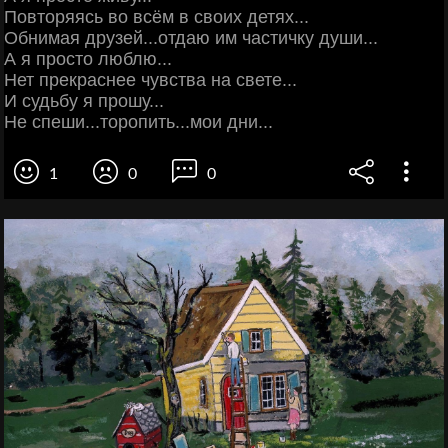
Повторяясь во всём в своих детях...
Обнимая друзей...отдаю им частичку души...
А я просто люблю...
Нет прекраснее чувства на свете...
И судьбу я прошу...
Не спеши...торопить...мои дни...
1
0
0