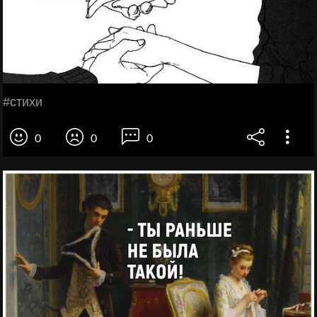
#стихи
0
0
0