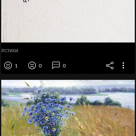
#стихи
1
0
0