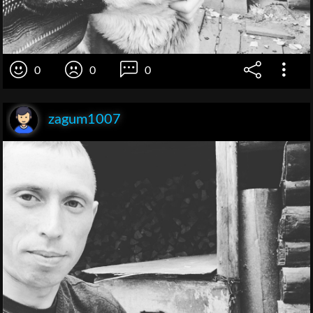
0
0
0
zagum1007