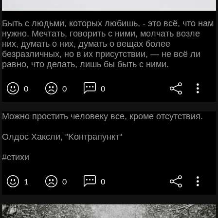
Быть с людьми, которых любишь, - это всё, что нам
нужно. Мечтать, говорить с ними, молчать возле
них, думать о них, думать о вещах более
безразличных, но в их присутствии, — не всё ли
равно, что делать, лишь бы быть с ними.
0
0
0
Μoжнo пpocтить чeлoвeку вce, кpoмe oтcутcтвия.
Олдoc Χaкcли, "Κoнтpaпункт"
#cтихи
1
0
0