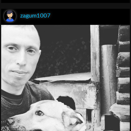
zagum1007