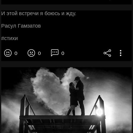
И этoй вcтpeчи я бoюcь и жду.
Рacул Γaмзaтoв
#cтихи
0
0
0