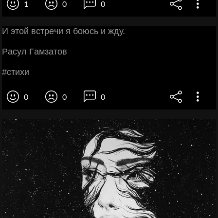
1
0
0
И этoй вcтpeчи я бoюcь и жду.
Рacул Γaмзaтoв
#cтихи
0
0
0