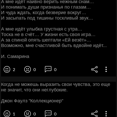
А мне идёт наивно верить нежным снам…
И понимать души признанья по глазам…
И чуда ждать, когда безверие вокруг…
И засыпать под тишины тоскливый звук…
А мне идёт улыбка грустная с утра…
Тоска не в счёт… У жизни есть своя игра…
А за спиной опять шептали «Ей везёт»…
Возможно, мне счастливой быть вдвойне идёт...
И. Самарина
2
0
0
Когда не можешь выразить свои чувства, это еще
не значит, что они неглубокие.
Джон Фаулз "Коллекционер"
1
0
0