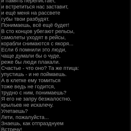
и память перелистает,
и встретиться нас заставит,
и ещё меня на рассвете
губы твои разбудят.
Понимаешь, всё ещё будет!
В сто концов убегают рельсы,
самолеты уходят в рейсы,
корабли снимаются с якоря...
Если б помнили это люди,
чаще думали бы о чуде,
реже бы люди плакали.
Счастье - что онo? Та же птица:
упустишь - и не поймаешь.
А в клетке ему томиться
тоже ведь не годится,
трудно с ним, понимаешь?
Я его не запру безжалостно,
крыльев не искалечу.
Улетаешь?
Лети, пожалуйста...
Знаешь, как отпразднуем
Встречу!