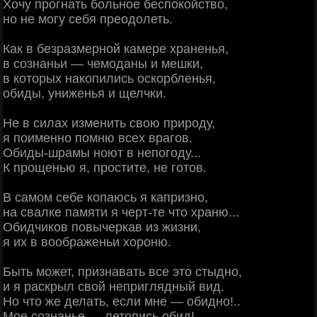
Хочу прогнать больное беспокойство,
но не могу себя преодолеть.
Как в безразмерной камере храненья,
в сознаньи — чемоданы и мешки,
в которых накопились оскорбленья,
обиды, униженья и щелчки.
Не в силах изменить свою природу,
я поименно помню всех врагов.
Обиды-шрамы ноют в непогоду...
К прощенью я, простите, не готов.
В самом себе копаюсь я капризно,
на свалке памяти я черт-те что храню...
Обидчиков повычеркав из жизни,
я их в воображеньи хороню.
Быть может, признавать все это стыдно,
и я раскрыл свой неприглядный вид.
Но что же делать, если мне — обидно!..
Мое сознанье — летопись обид!