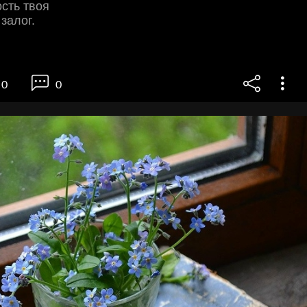
сть твоя
залог.
0
0