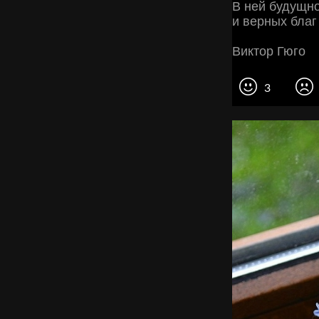
В ней будущно
и верных благ 
Виктор Гюго
3