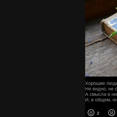
Хорошие люди
Не видно, не 
А смысла в ни
И, в общем, о
2