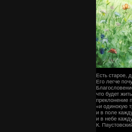
Есть старое, 
Его легче поч
Благословение
что будет жить
преклонение п
«и одинокую тр
и в поле кажд
и в небе кажд
К. Паустовский