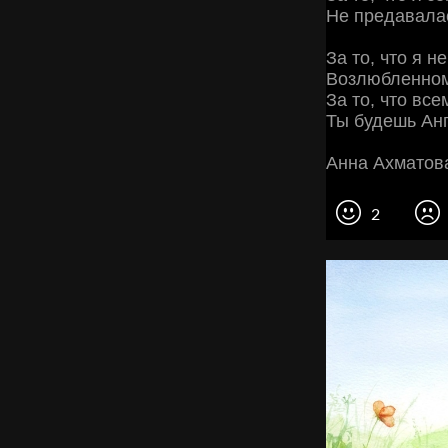
Не предавалас
За то, что я н
Возлюбленном
За то, что все
Ты будешь Ан
Анна Ахматов
2