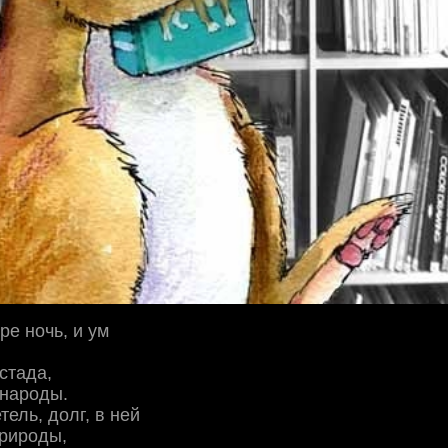
ре ночь, и ум
 стада,
народы.
тель, долг, в ней
природы,