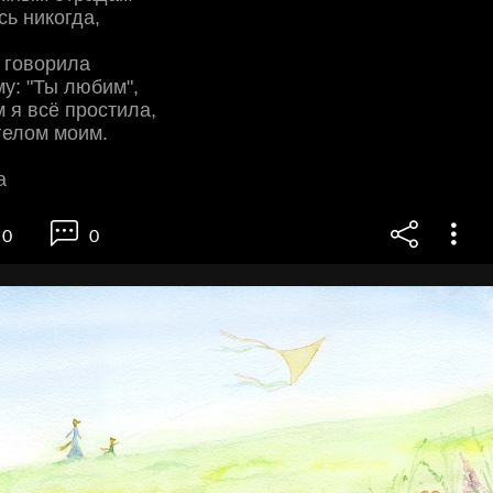
ь никогда,
е говорила
у: "Ты любим",
м я всё простила,
гелом моим.
а
0
0