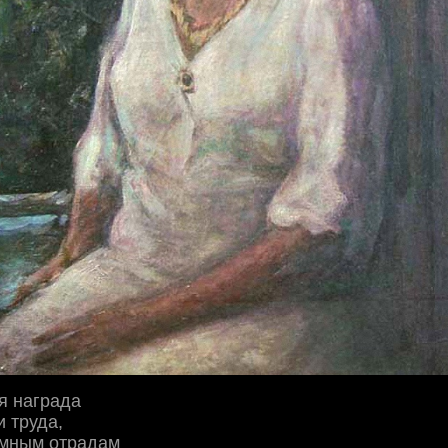
я награда
и труда,
земным отрадам