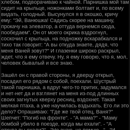
хлебом, подворачиваю к чайной. Парнишка мой там
сидит на крыльце, ножонками болтает и, по всему
видать, голодный. Высунулся я в окошко, кричу
ему: "Эй, Ванюшка! Садись скорее на машину,
прокачу на элеватор, а оттуда вернемся сюда,
пообедаем". Он от моего окрика вздрогнул,
соскочил с крыльца, на подножку вскарабкался и
тихо так говорит: "А вы откуда знаете, дядя, что
меня Ваней зовут?" И глазенки широко раскрыл,
ждет, что я ему отвечу. Ну, я ему говорю, что я, мол,
человек бывалый и все знаю.
Зашёл он с правой стороны, я дверцу открыл,
посадил его рядом с собой, поехали. Шустрый
такой парнишка, а вдруг чего-то притих, задумался
и нет-нет да и взглянет на меня из-под длинных
своих загнутых кверху ресниц, вздохнет. Такая
мелкая птаха, а уже научилась вздыхать. Его ли это
дело? Опрашиваю: "Где же твой отец, Ваня?"
Шепчет: "Погиб на фронте". - "А мама?" - "Маму
бомбой убило в поезде, когда мы ехали". - "А
откуда вы ехали?" - "Не знаю, не помню..." - "И