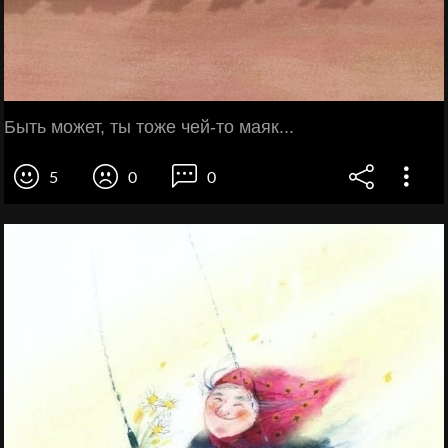
Быть может, ты тоже чей-то маяк...
5
0
0