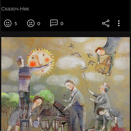
Сказоч-Ник
5
0
0