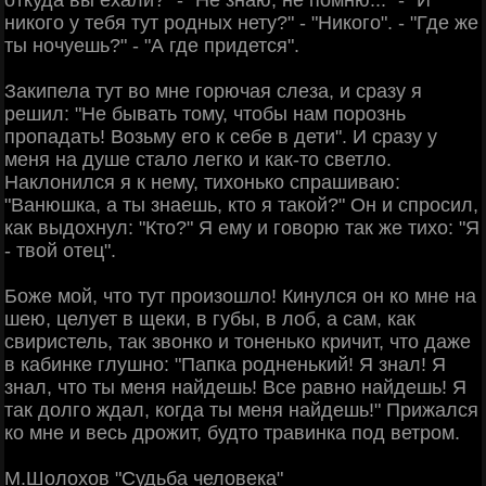
никого у тебя тут родных нету?" - "Никого". - "Где же
ты ночуешь?" - "А где придется".
Закипела тут во мне горючая слеза, и сразу я
решил: "Не бывать тому, чтобы нам порознь
пропадать! Возьму его к себе в дети". И сразу у
меня на душе стало легко и как-то светло.
Наклонился я к нему, тихонько спрашиваю:
"Ванюшка, а ты знаешь, кто я такой?" Он и спросил,
как выдохнул: "Кто?" Я ему и говорю так же тихо: "Я
- твой отец".
Боже мой, что тут произошло! Кинулся он ко мне на
шею, целует в щеки, в губы, в лоб, а сам, как
свиристель, так звонко и тоненько кричит, что даже
в кабинке глушно: "Папка родненький! Я знал! Я
знал, что ты меня найдешь! Все равно найдешь! Я
так долго ждал, когда ты меня найдешь!" Прижался
ко мне и весь дрожит, будто травинка под ветром.
М.Шолохов "Судьба человека"