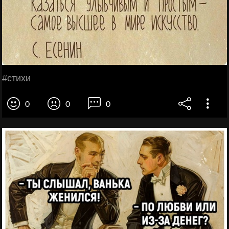
#стихи
0
0
0