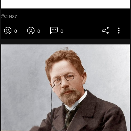
#стихи
0
0
0