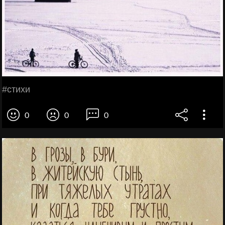
#стихи
0
0
0