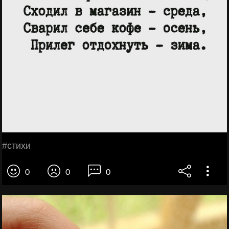
#стихи
0
0
0