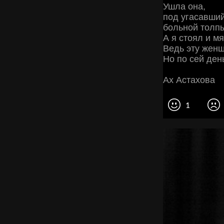
Ушла она,
под угасавши
больной толп
А я стоял и м
Ведь эту женщ
Но по сей ден
Ах Астахова
1