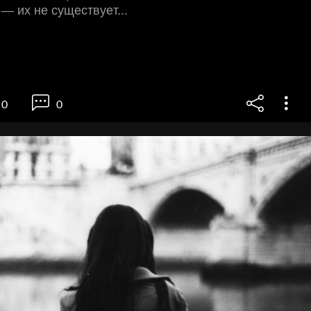
 — их нe cущecтвуeт...
0
0