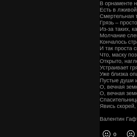
В орнаменте 
Есть в лживой
Смертельная т
Грязь – прост
Из-за таких, 
Молчание сле
Кончалось ст
И так проста 
Что, маску по
Открыто, нагл
Устраивает гр
Уже близка оп
Пустые души 
О, вечная зем
О, вечная зем
Спасительница
Явись скорей,
Валентин Гаф
0