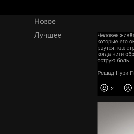
Новое
Лучшее
Человек живё
которые его о
рвутся, как с
когда нити об
острую боль.
Решад Нури Гю
2