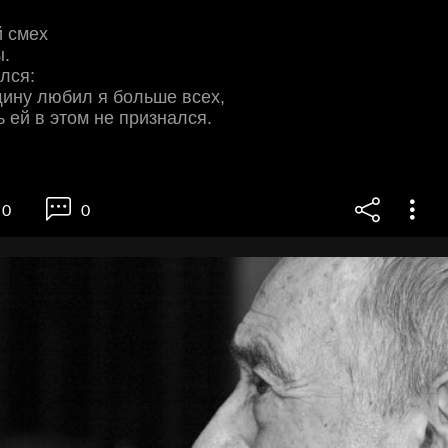
й смех
ы.
ялся:
ину любил я больше всех,
ь ей в этом не признался.
0
0