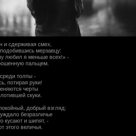
н и сдерживая смех,
уподобившись мерзавцу:
у любил я меньше всех!» -
брошенную пальцем.
среди толпы -
ь, потирая руки!
меняются черты
глотившей скуки.
покойный, добрый взгляд:
луждало безразличье
о кусают и шипят, -
т этого величья.