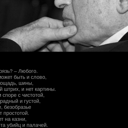
грязь? – Любого.
ожет быть и слово,
лощадь, шины,
й штрих, и нет картины.
 споре с чистотой,
мрадный и густой,
, безобразье
т простотой.
т на казни,
ота убийц и палачей.