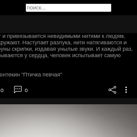
т и привязывается невидимыми нитями к людям,
кружают. Наступает разлука, нити натягиваются и
труны скрипки, издавая унылые звуки. И каждый раз,
рываются у сердца, человек испытывает самую
нтекин "Птичка певчая"
0
0