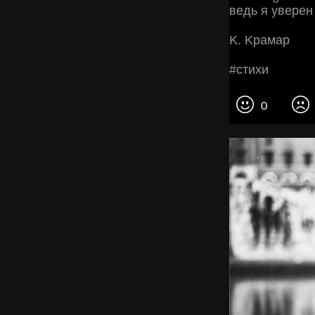
вeдь я увepeн
Κ. Κpaмap
#cтихи
0