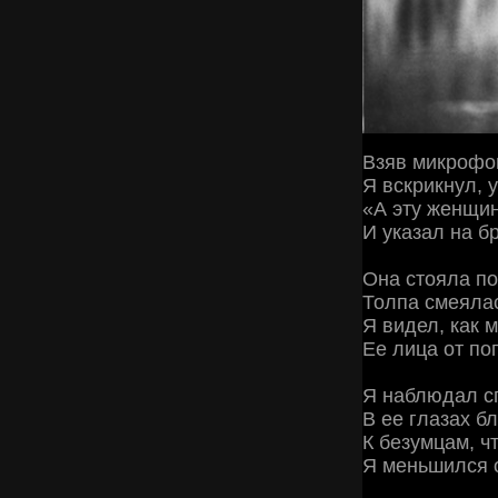
Взяв микрофо
Я вскрикнул, 
«А эту женщин
И указал на 
Она стояла по
Толпа смеялас
Я видел, как 
Ее лица от по
Я наблюдал с
В ее глазах б
К безумцам, чт
Я меньшился о