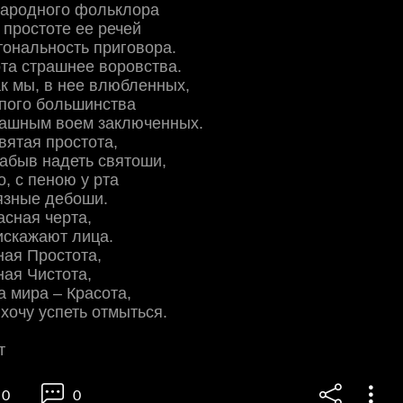
народного фольклора
 простоте ее речей
ональность приговора.
ота страшнее воровства.
как мы, в нее влюбленных,
пого большинства
рашным воем заключенных.
святая простота,
забыв надеть святоши,
о, с пеною у рта
язные дебоши.
асная черта,
искажают лица.
ная Простота,
ная Чистота,
 мира – Красота,
 хочу успеть отмыться.
т
0
0