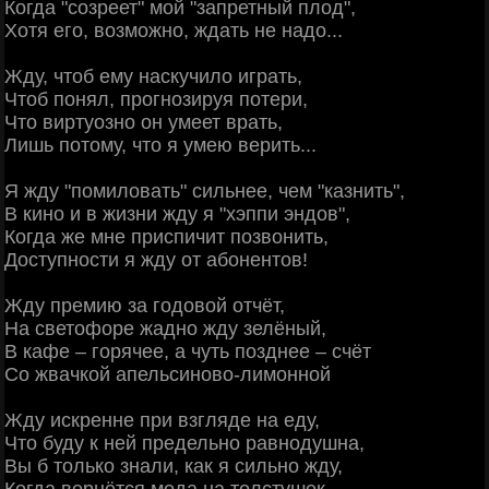
Когда "созреет" мой "запретный плод",
Хотя его, возможно, ждать не надо...
Жду, чтоб ему наскучило играть,
Чтоб понял, прогнозируя потери,
Что виртуозно он умеет врать,
Лишь потому, что я умею верить...
Я жду "помиловать" сильнее, чем "казнить",
В кино и в жизни жду я "хэппи эндов",
Когда же мне приспичит позвонить,
Доступности я жду от абонентов!
Жду премию за годовой отчёт,
На светофоре жадно жду зелёный,
В кафе – горячее, а чуть позднее – счёт
Со жвачкой апельсиново-лимонной
Жду искренне при взгляде на еду,
Что буду к ней предельно равнодушна,
Вы б только знали, как я сильно жду,