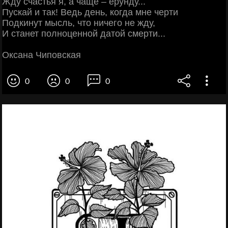
Жду счастья я, а чаще – ерунду...
Пускай и так! Ведь день, когда мне черти
Подкинут мысль, что ничего не жду,
И станет полноценной датой смерти...
Оксана Чиповская
0
0
0