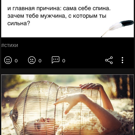
#cтихи
0
0
0