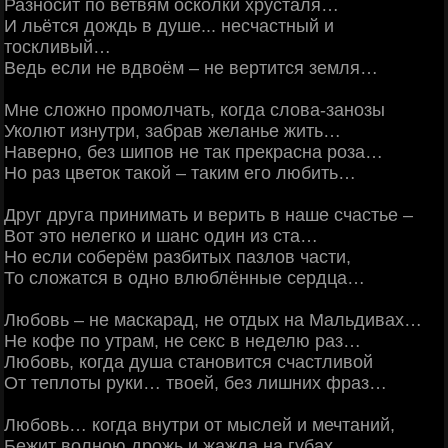
Разносит по ветвям осколки хрусталя…
И льётся дождь в душе... несчастный и
тоскливый…
Ведь если не вдвоём – не вертится земля…
Мне сложно промолчать, когда слова-занозы
Уколют изнутри, забрав желанье жить…
Наверно, без шипов не так прекрасна роза…
Но раз цветок такой – таким его любить…
Друг друга принимать и верить в наше счастье –
Вот это нелегко и шанс один из ста…
Но если соберём разбитых пазлов части,
То сложатся в одно влюблённые сердца…
Любовь – не маскарад, не отдых на Мальдивах…
Не кофе по утрам, не секс в неделю раз…
Любовь, когда душа становится счастливой
От теплоты руки… твоей, без лишних фраз…
Любовь… когда внутри от мыслей и мечтаний,
Бежит волною дрожь и жажда на губах…