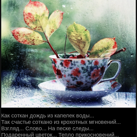
Как соткан дождь из капелек воды...
Так счастье соткано из крохотных мгновений...
Взгляд... Слово... На песке следы...
Подаренный цветок... Тепло прикосновений...