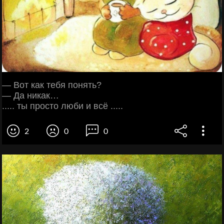
— Вот как тебя понять?
— Да никак…
..... ты просто люби и всё .....
2
0
0