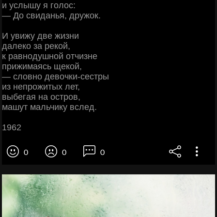
и услышу я голос:
— До свиданья, дружок.
И увижу две жизни
далеко за рекой,
к равнодушной отчизне
прижимаясь щекой,
— словно девочки-сестры
из непрожитых лет,
выбегая на остров,
машут мальчику вслед.
1962
0
0
0