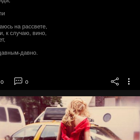
ида,
ли
аюсь на рассвете,
и, к случаю, вино,
ет,
давным-давно.
0
0