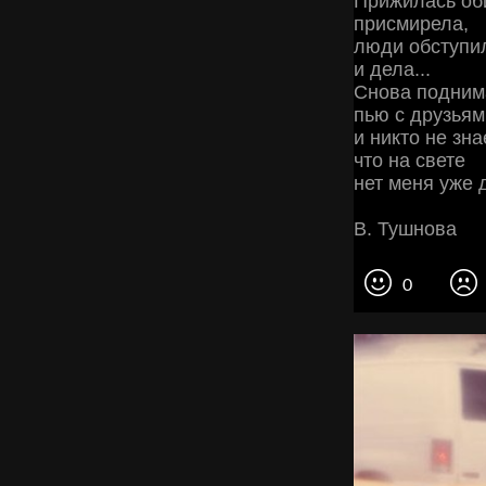
Прижилась об
присмирела,
люди обступи
и дела...
Снова подним
пью с друзьям
и никто не зна
что на свете
нет меня уже 
В. Тушнова
0