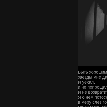
Быть хорошим
звезды мне да
И уехал,
и не попрощал
И не возврати
Я о нем потос
в меру слез г