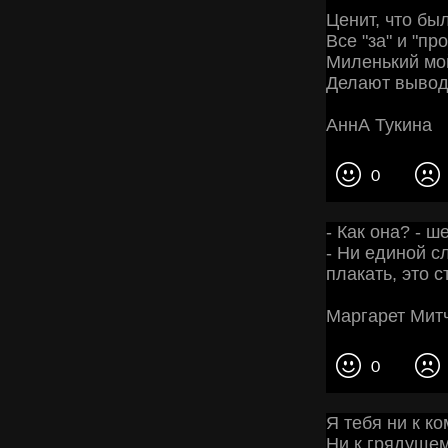
Ценит, что бы
Все "за" и "п
Миленький мой
Делают выводы
АннА Тукина
0
- Как она? - 
- Ни единой с
плакать, это 
Маргарет Мит
0
Я тебя ни к к
Ни к грядущем