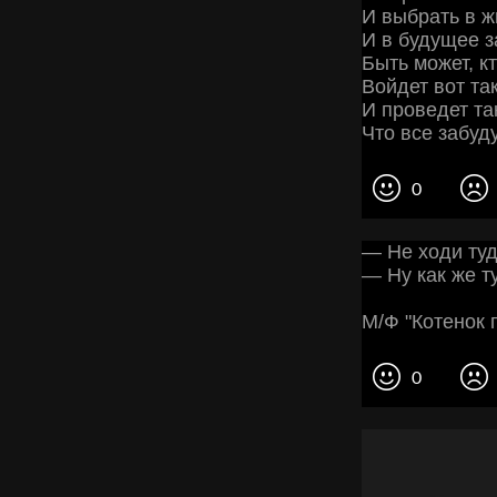
И выбрать в ж
И в будущее з
Быть может, к
Войдет вот та
И проведет та
Что все забуду
0
— Не ходи туд
— Ну как же т
М/Ф "Котенок 
0