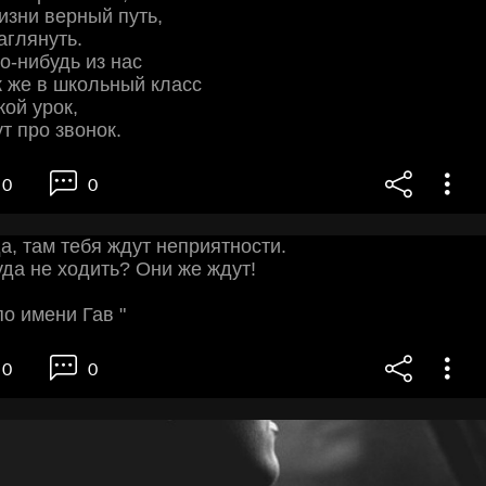
изни верный путь,
аглянуть.
то-нибудь из нас
к же в школьный класс
кой урок,
т про звонок.
0
0
а, там тебя ждут неприятности.
уда не ходить? Они же ждут!
по имени Гав "
0
0