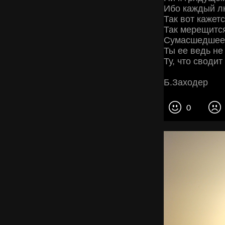
Ибо каждый л
Так вот кажет
Так мерещитс
Сумасшедшее 
Ты ее ведь не
Ту, что сводит
Б.Заходер
0