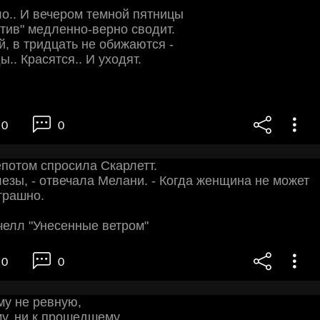
ло.. И вечером темной пятницы
ротив" медленно-верно сводит.
, в тридцать не обижаются -
.. Красятся.. И уходят.
0
0
шепотом спросила Скарлетт.
лезы, - отвечала Мелани. - Когда женщина не может
страшно.
челл "Унесенные ветром"
0
0
ому не ревную,
у, ни к прошедшему,