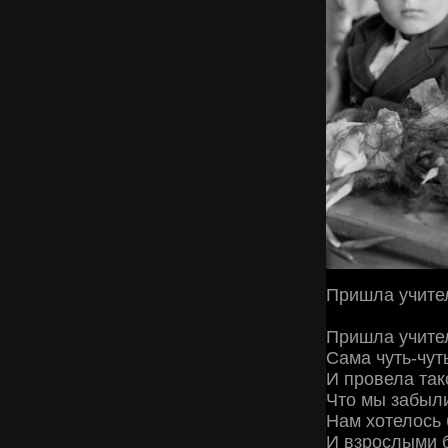
Пришла учите
Пришла учител
Сама чуть-чут
И провела так
Что мы забыли
Нам хотелось 
И взрослыми б