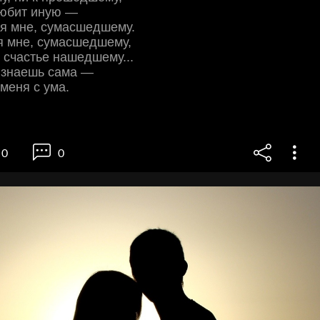
юбит иную —
ся мне, сумасшедшему.
я мне, сумасшедшему,
счастье нашедшему...
 знаешь сама —
 меня с ума.
0
0