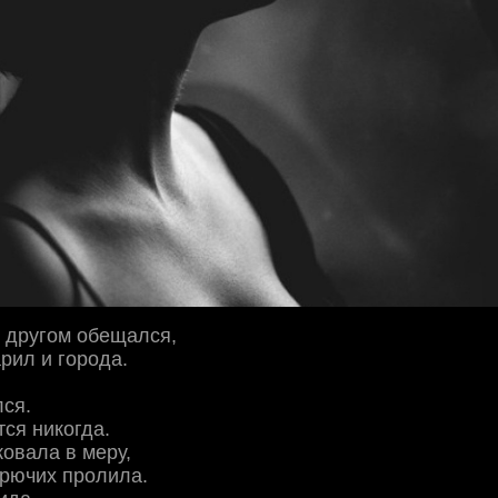
 другом обещался,
рил и города.
ся.
тся никогда.
ковала в меру,
орючих пролила.