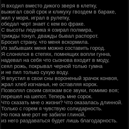
Я входил вместо дикого зверя в клетку,
выжигал свой срок и кликуху гвоздем в бараке,
жил у моря, играл в рулетку,
обедал черт знает с кем во фраке.
С высоты ледника я озирал полмира,
трижды тонул, дважды бывал распорот.
Бросил страну, что меня вскормила.
Из забывших меня можно составить город.
Я слонялся в степях, помнящих вопли гунна,
надевал на себя что сызнова входит в моду,
сеял рожь, покрывал черной толью гумна
и не пил только сухую воду.
Я впустил в свои сны вороненый зрачок конвоя,
жрал хлеб изгнанья, не оставляя корок.
Позволял своим связкам все звуки, помимо воя;
перешел на шепот. Теперь мне сорок.
Что сказать мне о жизни? Что оказалась длинной.
Только с горем я чувствую солидарность.
Но пока мне рот не забили глиной,
из него раздаваться будет лишь благодарность.