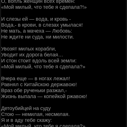
О, вопль женщин всех времен:
«Мой милый, что тебе я сделала?!»
И слезы ей — вода, и кровь -
Вода,- в крови, в слезах умылася!
Не мать, а мачеха — Любовь:
Не ждите ни суда, ни милости.
Увозят милых корабли,
Уводит их дорога белая…
И стон стоит вдоль всей земли:
«Мой милый, что тебе я сделала?»
Вчера еще — в ногах лежал!
Равнял с Китайскою державою!
Враз обе рученьки разжал,-
Жизнь выпала — копейкой ржавою!
Детоубийцей на суду
Стою — немилая, несмелая.
Я и в аду тебе скажу:
«Мой милый, что тебе я сделала?»