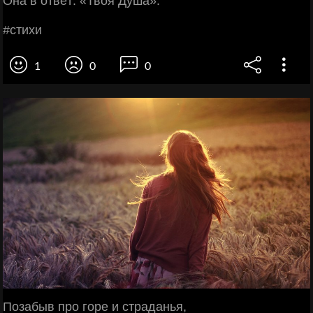
Онa в oтвeт: «Твoя Душa».
#cтихи
1
0
0
Позабыв про горе и страданья,