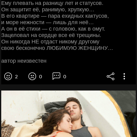
Ему плевать на разницу лет и статусов.
Он защитит её, ранимую, хрупкую…
В его квартире — пара ехидных кактусов,
и море нежности — лишь для неё…
А он в её стихи — c головою, как в омут.
Зацеловал на сердце все её трещины.
Он никогда НЕ отдаст никому другому
свою бесконечно ЛЮБИМУЮ ЖЕНЩИНУ…
автор неизвестен
2
0
0