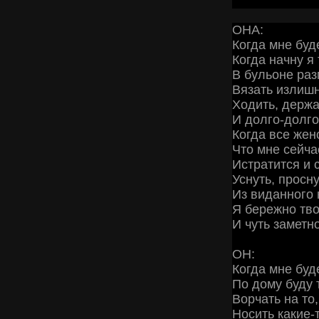
ОНА:
Когда мне буд
Когда начну я 
В бульоне раз
Вязать излиш
Ходить, держа
И долго-долго
Когда все жен
Что мне сейча
Истратится и с
Уснуть, просну
Из виданного 
Я бережно тво
И чуть заметн
ОН:
Когда мне буд
По дому буду 
Ворчать на то,
Носить какие