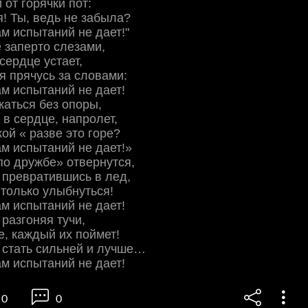
 от горячки пот:
я! Ты, ведь не забыла?
ам испытаний не дает!"
 заперто слезами,
сердце устает,
 я прячусь за словами:
ам испытаний не дает!
жаться без опоры,
 в сердце, напролет,
ой « разве это горе?
ам испытаний не дает!»
 по дружбе» отвернутся,
 превратившись в лед,
 только улыбнуться!
ам испытаний не дает!
 разгоняя тучи,
, каждый их поймет!
 стать сильней и лучше…
ам испытаний не дает!
0
0