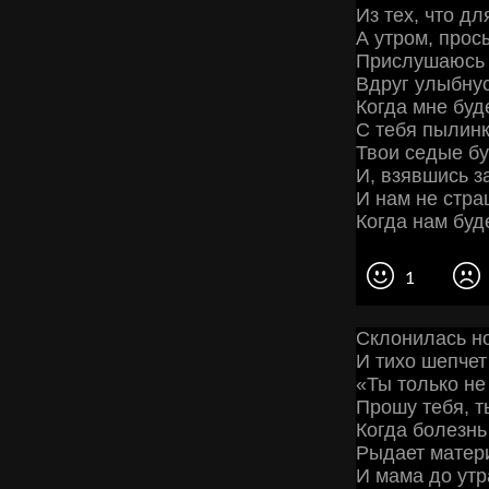
Из тех, что дл
А утром, прос
Прислушаюсь 
Вдруг улыбнус
Когда мне буд
С тебя пылинк
Твои седые бу
И, взявшись за
И нам не стра
Когда нам буде
1
Склонилась н
И тихо шепчет
«Ты только не
Прошу тебя, т
Когда болезнь
Рыдает матер
И мама до утр