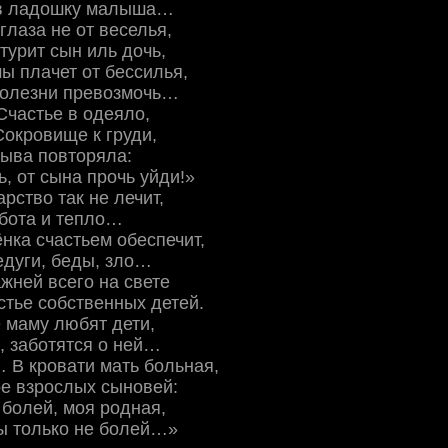
ав ладошку малыша…
глаза не от веселья,
турит сын иль дочь,
ы плачет от бессилья,
болезни превозмочь…
Счастье в одеяло,
окровище к груди,
рыва повторяла:
ь, от сына прочь уйди!»
рство так не лечит,
абота и тепло…
нка счастьем обеспечит,
едуги, беды, зло…
жней всего на свете
стье собственных детей.
е маму любят дети,
, заботятся о ней…
 В кровати мать больная,
е взрослых сыновей:
 болей, моя родная,
ы только не болей…»