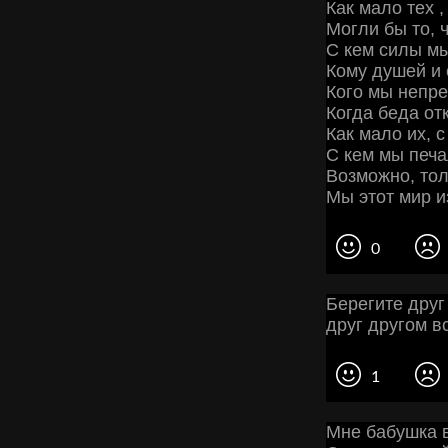
Как мало тех 
Могли бы то, 
С кем силы м
Кому душей и 
Кого мы непр
Когда беда от
Как мало их, с
С кем мы печа
Возможно, тол
Мы этот мир 
0
Берегите друг
друг другом в
1
Мне бабушка 