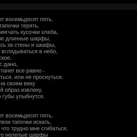
ет восемьдесят пять,
тапочки терять,
мягчать кусочки хлеба,
не длинные шарфы,
сь за стены и шкафы,
 вглядываться в небо,
ское,
с дано,
танет все равно -
ться, или не проснуться.
на своем веку
й образ извлеку,
о губы улыбнутся.
ет восемьдесят пять,
твои тапочки искать,
 что трудно мне сгибаться,
-то нелепые шарфы