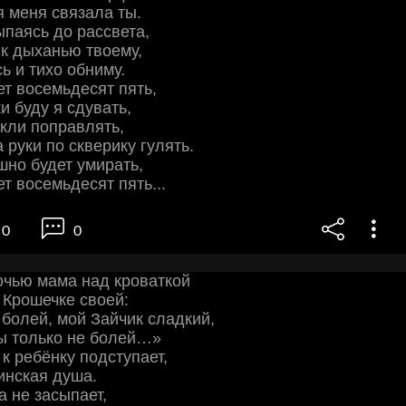
я меня связала ты.
ыпаясь до рассвета,
к дыханью твоему,
ь и тихо обниму.
ет восемьдесят пять,
и буду я сдувать,
кли поправлять,
 руки по скверику гулять.
шно будет умирать,
т восемьдесят пять...
0
0
очью мама над кроваткой
 Крошечке своей:
 болей, мой Зайчик сладкий,
ы только не болей…»
 к ребёнку подступает,
инская душа.
а не засыпает,