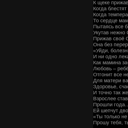
К щеке приж
Когда блестят 
Когда темпера
То сердце мам
Пытаясь все 
Укутав нежно 
Прижав своё С
Она без пере
«Уйди, болезн
И ни одно лека
Как мамина з
Любовь – ребё
Отгонит все н
Для матери ва
Здоровье, сча
И точно так ж
Взрослее став
Прошли года…
Ей шепчут дво
«Ты только не
Прошу тебя, т