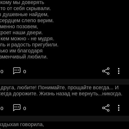
, кому мы доверять
что от себя скрывали.
ы душевные найдем,
сердцем слепо верим.
еменно позовем,
кроет наши двери.
 кем можно - не мудря.
ль и радость пригубили.
ько им благодаря
изменчивый любили.
0
0
 друга, любите! Понимайте, прощайте всегда... И
сегда дорожите. Жизнь назад не вернуть...никогда.
0
0
вздыхая говорила,