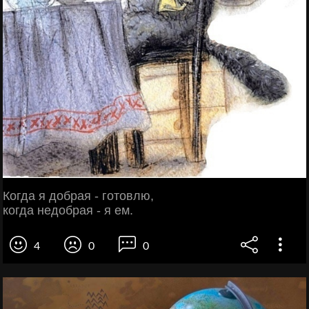
Когда я добрая - готовлю,
когда недобрая - я ем.
4
0
0