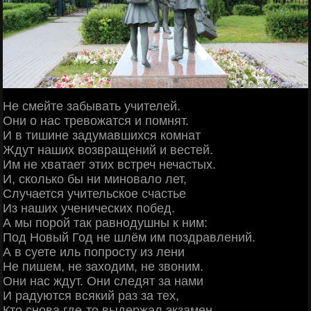
Не смейте забывать учителей.
Они о нас тревожатся и помнят.
И в тишине задумавшихся комнат
Ждут наших возвращений и вестей.
Им не хватает этих встреч нечастых.
И, сколько бы ни миновало лет,
Случается учительское счастье
Из наших ученических побед.
А мы порой так равнодушны к ним:
Под Новый Год не шлём им поздравлений.
А в суете иль попросту из лени
Не пишем, не заходим, не звоним.
Они нас ждут. Они следят за нами
И радуются всякий раз за тех,
Кто снова где-то выдержал экзамен