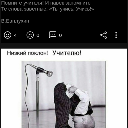
Помните учителя! И навек запомните
Те слова заветные: «Ты учись. Учись!»
В.Евплухин
4
0
0