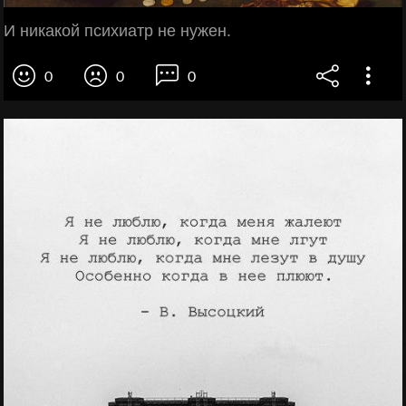
И никакой психиатр не нужен.
0
0
0