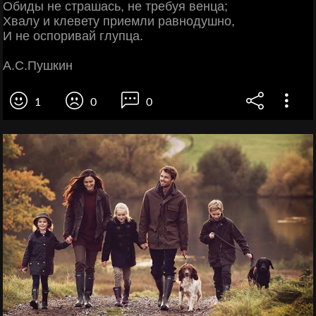
Обиды не страшась, не требуя венца;
Хвалу и клевету приемли равнодушно,
И не оспоривай глупца.
А.С.Пушкин
1
0
0