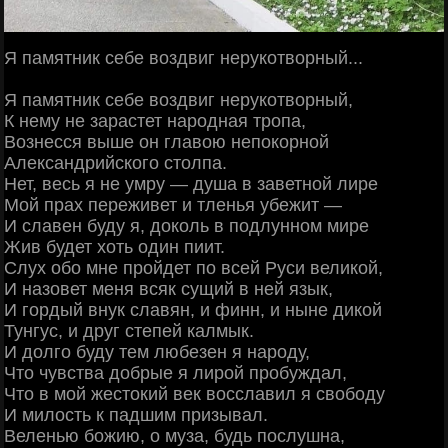
Я памятник себе воздвиг нерукотворный...
Я памятник себе воздвиг нерукотворный,
К нему не зарастет народная тропа,
Вознесся выше он главою непокорной
Александрийского столпа.
Нет, весь я не умру — душа в заветной лире
Мой прах переживет и тленья убежит —
И славен буду я, доколь в подлунном мире
Жив будет хоть один пиит.
Слух обо мне пройдет по всей Руси великой,
И назовет меня всяк сущий в ней язык,
И гордый внук славян, и финн, и ныне дикой
Тунгус, и друг степей калмык.
И долго буду тем любезен я народу,
Что чувства добрые я лирой пробуждал,
Что в мой жестокий век восславил я свободу
И милость к падшим призывал.
Веленью божию, о муза, будь послушна,