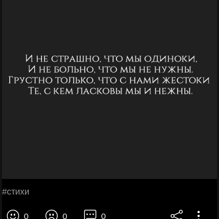
#стихи
0
0
0