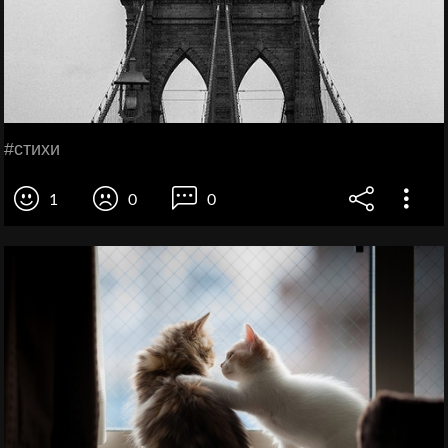
#стихи
1
0
0