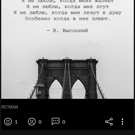
#стихи
1
0
0