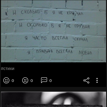
#стихи
0
0
0